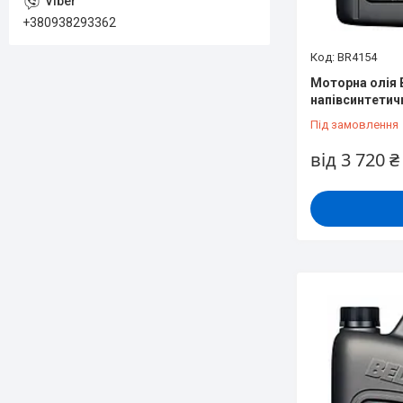
+380938293362
BR4154
Моторна олія 
напівсинтетичн
Під замовлення
від 3 720 ₴