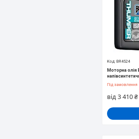
BR4524
Моторна олія 
напівсинтетич
Під замовлення
від 3 410 ₴