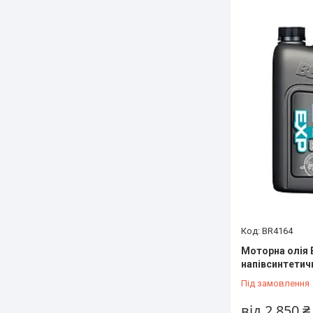
BR4164
Моторна олія 
напівсинтетич
Під замовлення
від 2 850 ₴