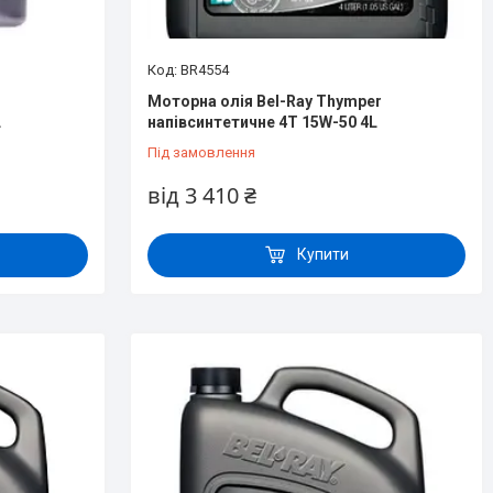
BR4554
Моторна олія Bel-Ray Thymper
L
напівсинтетичне 4T 15W-50 4L
Під замовлення
від 3 410 ₴
Купити