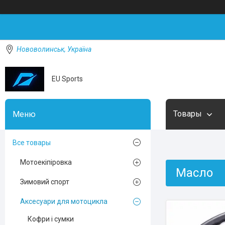
Нововолинськ, Україна
EU Sports
Товары
Все товары
Мотоекіпіровка
Масло
Зимовий спорт
Аксесуари для мотоцикла
Кофри і сумки