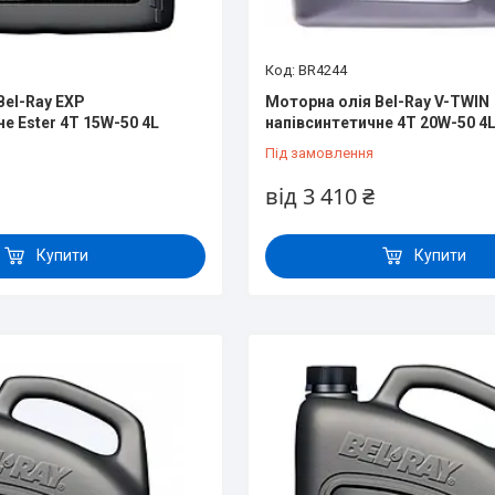
BR4244
Bel-Ray EXP
Моторна олія Bel-Ray V-TWIN
е Ester 4T 15W-50 4L
напівсинтетичне 4T 20W-50 4
Під замовлення
від 3 410 ₴
Купити
Купити