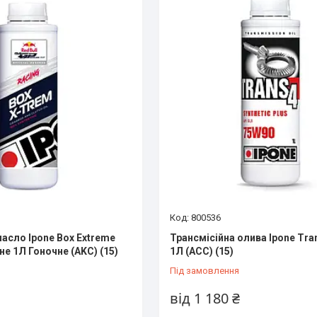
800536
масло Ipone Box Extreme
Трансмісійна олива Ipone Tra
е 1Л Гоночне (AKC) (15)
1Л (ACC) (15)
Під замовлення
від 1 180 ₴