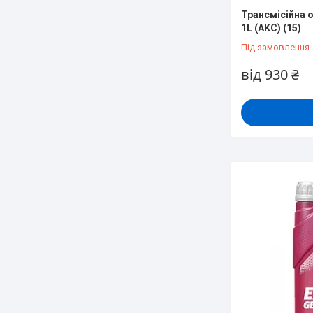
Трансмісійна о
1L (AKC) (15)
Під замовлення
від 930 ₴