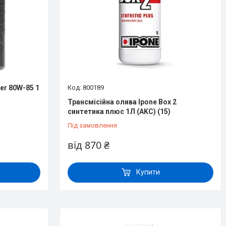
er 80W-85 1
800189
Трансмісійна олива Ipone Box 2
синтетика плюс 1Л (AKC) (15)
Під замовлення
від 870 ₴
Купити