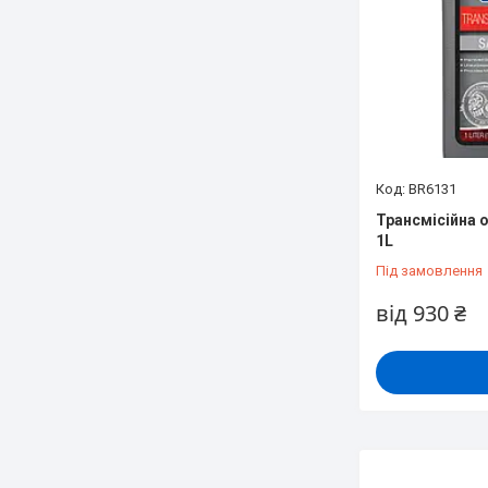
BR6131
Трансмісійна о
1L
Під замовлення
від 930 ₴