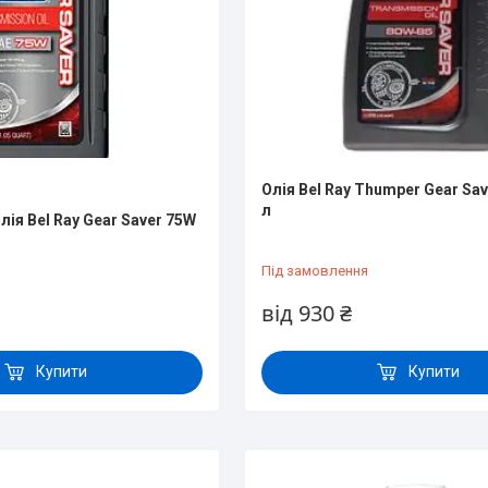
Олія Bel Ray Thumper Gear Sav
л
лія Bel Ray Gear Saver 75W
Під замовлення
від 930 ₴
Купити
Купити