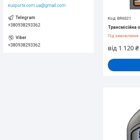
eusports.com.ua@gmail.com
BR6321
+380938293362
Трансмісійна о
Під замовлення
+380938293362
від 1 120 ₴