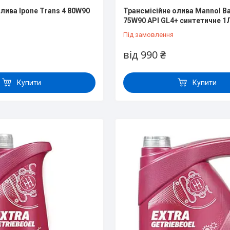
лива Ipone Trans 4 80W90
Трансмісійне олива Mannol Ba
75W90 API GL4+ синтетичне 1Л
Під замовлення
від 990 ₴
Купити
Купити