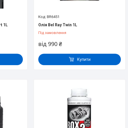
BR6451
t 1L
Олія Bel Ray Twin 1L
Під замовлення
від 990 ₴
Купити