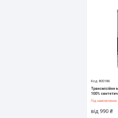
800186
Трансмісійне 
100% синтетичн
Під замовлення
від 990 ₴