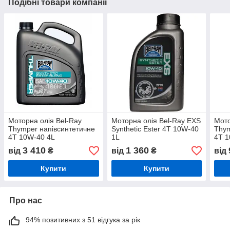
Подібні товари компанії
Моторна олія Bel-Ray
Моторна олія Bel-Ray EXS
Мото
Thymper напівсинтетичне
Synthetic Ester 4T 10W-40
Thym
4T 10W-40 4L
1L
4T 1
3 410
1 360
від
₴
від
₴
від
Купити
Купити
Про нас
94% позитивних з 51 відгука за рік