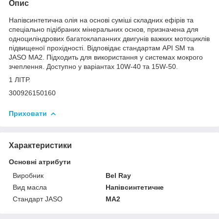
Опис
Напівсинтетична олія на основі суміші складних ефірів та
спеціально підібраних мінеральних основ, призначена для
одноциліндрових багатоклапанних двигунів важких мотоциклів
підвищеної прохідності. Відповідає стандартам API SM та
JASO MA2. Підходить для використання у системах мокрого
зчеплення. Доступно у варіантах 10W-40 та 15W-50.
1 ЛІТР.
300926150160
Приховати
Характеристики
Основні атрибути
Виробник
Bel Ray
Вид масла
Напівсинтетичне
Стандарт JASO
MA2