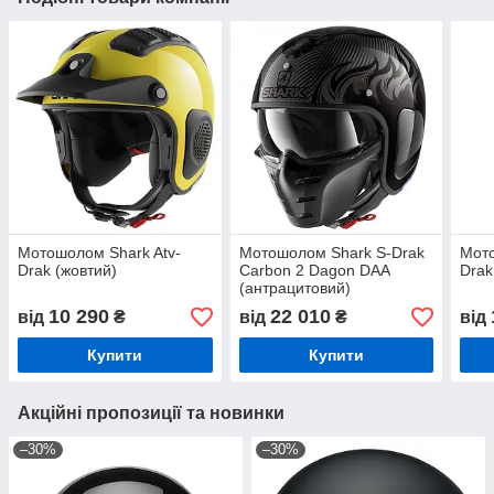
Мотошолом Shark Atv-
Мотошолом Shark S-Drak
Мото
Drak (жовтий)
Carbon 2 Dagon DAA
Drak
(антрацитовий)
10 290
22 010
від
₴
від
₴
від
Купити
Купити
Акційні пропозиції та новинки
–30%
–30%