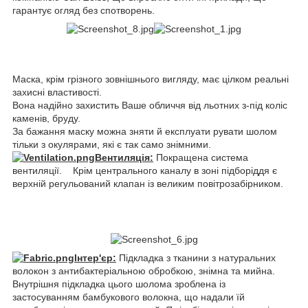
гарантує огляд без спотворень.
Маска, крім грізного зовнішнього вигляду, має цілком реальні
захисні властивості.
Вона надійно захистить Ваше обличчя від льотних з-під коліс
каменів, бруду.
За бажання маску можна зняти й експлуати рувати шолом
тільки з окулярами, які є так само знімними.
Вентиляція:
Покращена система
вентиляції. Крім центрального каналу в зоні підборіддя є
верхній регульований клапан із великим повітрозабірником.
Інтер'єр:
Підкладка з тканини з натуральних
волокон з антибактеріальною обробкою, знімна та мийна.
Внутрішня підкладка цього шолома зроблена із
застосуванням бамбукового волокна, що надали їй