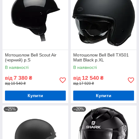
Мотошолом Bell Scout Air
Мотошолом Bell Bell TX501
(чорний) р.S
Matt Black р.XL
В наявності
В наявності
7 380
12 540
від
₴
від
₴
від 10 540 ₴
від 17 920 ₴
Купити
Купити
–25%
–20%