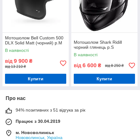
Мотошолом Bell Custom 500
Мотошолом Shark Ridill
DLX Solid Matt (чорний) р.М
чорний глянець р.S
В наявності
В наявності
9 900
від
₴
6 600
від
₴
від 8 250 ₴
від 13 210 ₴
Купити
Купити
Про нас
94% позитивних з 51 відгука за рік
Працює з 30.04.2019
м. Нововолинськ
Нововолинськ, Україна