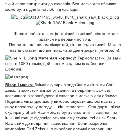
який легко прикріпити до окулярів. Вся маска для обличчя
може бути піднята на лоб під час їзди.
Шолом набагато комфортніший і тихіший, ніж це може
здатися на перший погляд.
Попри те, що шолом відкритий, він на подив тихий. Можна
навіть сказати, що він тихіший за деякі закриті (інтеграли).
Матеріал корпусу:
Термопластик. За ваги
всього 1050 грамів, цей шолом є одним із найлегших
шоломів.
Візор і маска:
Знімні окуляри з подвійними лінзами Carl
Zeiss, із захистом від запотівання та подряпин. Замість
класичного візоравбудовані окуляри з маскою для обличчя.
Подвійна лінза дає змогу використовувати шолом навіть у
сиру прохолодну погоду — він не запотіє . Стандартні лінзи
окулярів у Shark Raw можуть бути легко зняті, і замінені на
інші, які краще відповідають вашому стилю. Усі лінзи Shark
Raw стійкі до подряпин і запотівання. Вони розроблені
компанією Carl Zeiss, що виробляє оптичні прилади, що