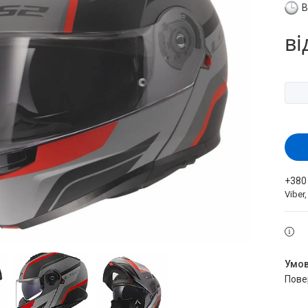
В
ві
+380
Viber
пов