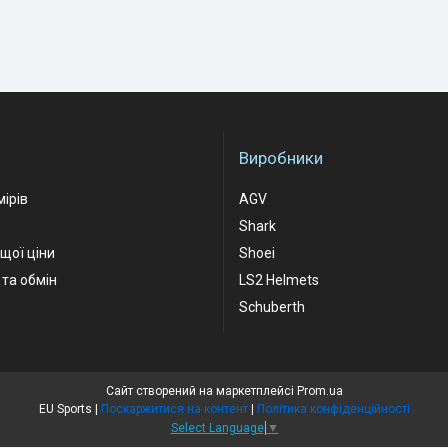
Виробники
мірів
AGV
Shark
ащої ціни
Shoei
та обмін
LS2 Helmets
Schuberth
Сайт створений на маркетплейсі
Prom.ua
EU Sports |
Поскаржитися на контент
|
Політика конфіденційності
Select Language
▼