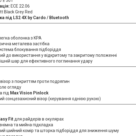
 ± 50 г
ація:
ECE 22.06
t Black Grey Red
а під LS2 4X by Cardo / Bluetooth
легка оболонка з KPA
рична металева застібка
истема блокування підборіддя
й до використання у відкритому та закритому положенні
ішній шар для ефективного поглинання удару
візор з покриттям проти подряпин
оле огляду
а під
Max Vision Pinlock
й сонцезахисний візор (керування однією рукою)
asy Fit
для райдерів в окулярах
знімна та мийна підкладка
ий шийний комір та шторка підборіддя для зниження шуму