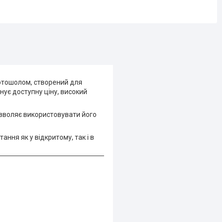
мотошолом, створений для
нує доступну ціну, високий
озволяє використовувати його
ння як у відкритому, так і в