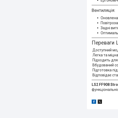
Ергономі
Вентиляція:
Оновлена 
Повітроза
Задні вит
Оптимальн
Переваги L
Доступний мод
Легка та міцн
Підходить для 
Вбудований со
Підготовка під
Відповідає ста
LS2 FF908 Stro
функціональніс