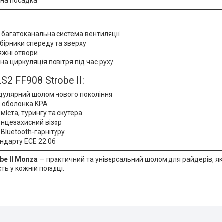
чна посадка
багатоканальна система вентиляції
бірники спереду та зверху
яжні отвори
а циркуляція повітря під час руху
S2 FF908 Strobe II:
улярний шолом нового покоління
а оболонка KPA
міста, турингу та скутера
нцезахисний візор
 Bluetooth-гарнітуру
ндарту ECE 22.06
be II Monza
— практичний та універсальний шолом для райдерів, як
ть у кожній поїздці.