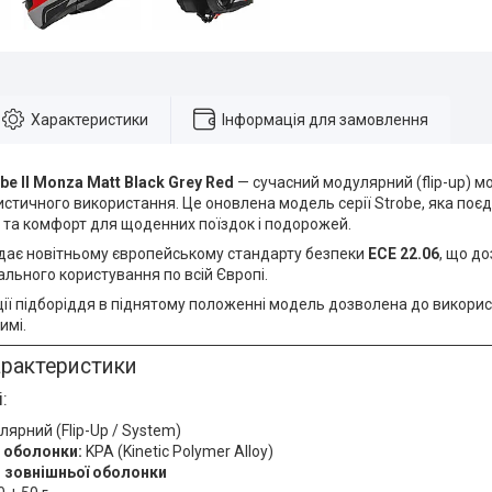
Характеристики
Інформація для замовлення
be II Monza Matt Black Grey Red
— сучасний модулярний (flip-up) 
стичного використання. Це оновлена модель серії Strobe, яка поєд
 та комфорт для щоденних поїздок і подорожей.
дає новітньому європейському стандарту безпеки
ECE 22.06
, що д
ального користування по всій Європі.
ії підборіддя в піднятому положенні модель дозволена до використа
имі.
арактеристики
:
ярний (Flip-Up / System)
 оболонки:
KPA (Kinetic Polymer Alloy)
и зовнішньої оболонки