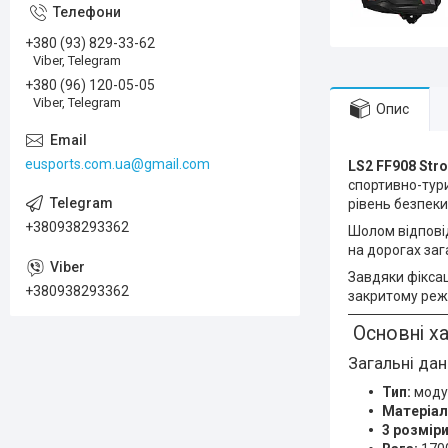
+380 (93) 829-33-62
Viber, Telegram
+380 (96) 120-05-05
Viber, Telegram
Опис
eusports.com.ua@gmail.com
LS2 FF908 Stro
спортивно-тури
рівень безпеки
+380938293362
Шолом відпові
на дорогах заг
Завдяки фіксац
+380938293362
закритому реж
Основні х
Загальні дані
Тип:
модул
Матеріал
3 розмір