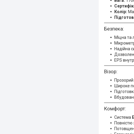
Вага:
1700
Сертифік
Колір:
Mat
Підготовк
Безпека:
Міцна та 
Мікромет
Надійна с
Дозволени
EPS внутр
Візор:
Прозорий 
Широке п
Підготовк
Вбудовани
Комфорт:
Система
E
Повністю 
Потовщен