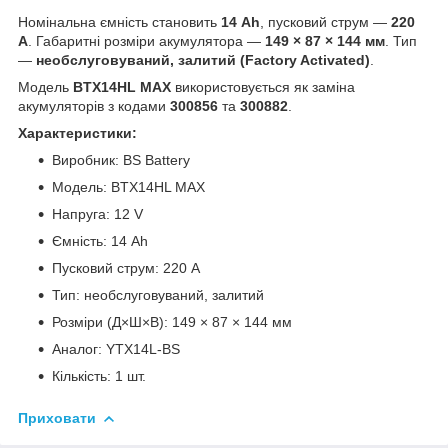
Номінальна ємність становить
14 Ah
, пусковий струм —
220
A
. Габаритні розміри акумулятора —
149 × 87 × 144 мм
. Тип
—
необслуговуваний, залитий (Factory Activated)
.
Модель
BTX14HL MAX
використовується як заміна
акумуляторів з кодами
300856
та
300882
.
Характеристики:
Виробник: BS Battery
Модель: BTX14HL MAX
Напруга: 12 V
Ємність: 14 Ah
Пусковий струм: 220 A
Тип: необслуговуваний, залитий
Розміри (Д×Ш×В): 149 × 87 × 144 мм
Аналог: YTX14L-BS
Кількість: 1 шт.
Приховати