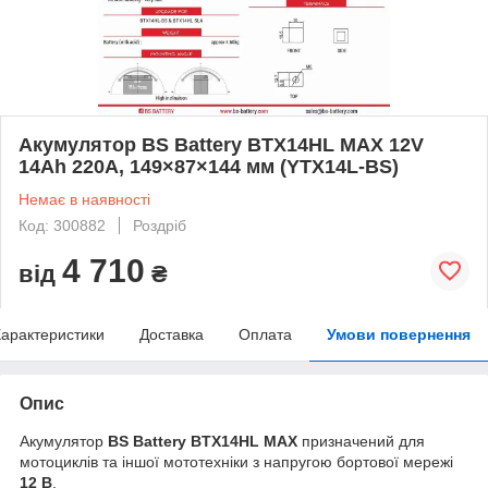
Акумулятор BS Battery BTX14HL MAX 12V
14Ah 220A, 149×87×144 мм (YTX14L-BS)
Немає в наявності
Код: 300882
Роздріб
4 710
від
₴
арактеристики
Доставка
Оплата
Умови повернення
Опис
Акумулятор
BS Battery BTX14HL MAX
призначений для
мотоциклів та іншої мототехніки з напругою бортової мережі
12 В
.