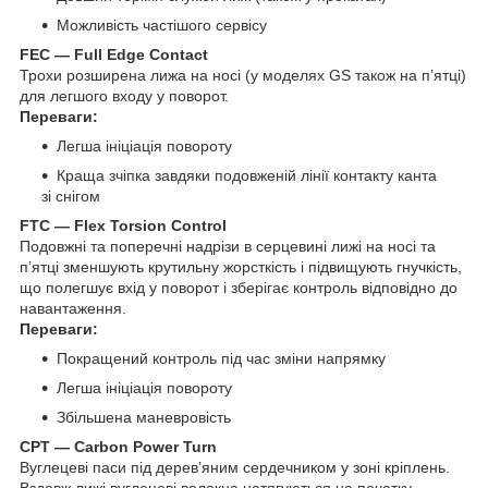
Можливість частішого сервісу
FEC — Full Edge Contact
Трохи розширена лижа на носі (у моделях GS також на п’ятці)
для легшого входу у поворот.
Переваги:
Легша ініціація повороту
Краща зчіпка завдяки подовженій лінії контакту канта
зі снігом
FTC — Flex Torsion Control
Подовжні та поперечні надрізи в серцевині лижі на носі та
п’ятці зменшують крутильну жорсткість і підвищують гнучкість,
що полегшує вхід у поворот і зберігає контроль відповідно до
навантаження.
Переваги:
Покращений контроль під час зміни напрямку
Легша ініціація повороту
Збільшена маневровість
CPT — Carbon Power Turn
Вуглецеві паси під дерев’яним сердечником у зоні кріплень.
Вздовж лижі вуглецеві волокна натягуються на початку