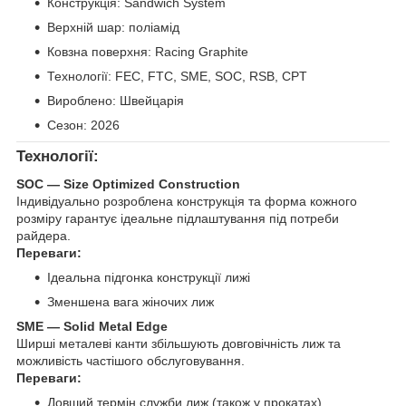
Конструкція: Sandwich System
Верхній шар: поліамід
Ковзна поверхня: Racing Graphite
Технології: FEC, FTC, SME, SOC, RSB, CPT
Вироблено: Швейцарія
Сезон: 2026
Технології:
SOC — Size Optimized Construction
Індивідуально розроблена конструкція та форма кожного
розміру гарантує ідеальне підлаштування під потреби
райдера.
Переваги:
Ідеальна підгонка конструкції лижі
Зменшена вага жіночих лиж
SME — Solid Metal Edge
Ширші металеві канти збільшують довговічність лиж та
можливість частішого обслуговування.
Переваги:
Довший термін служби лиж (також у прокатах)