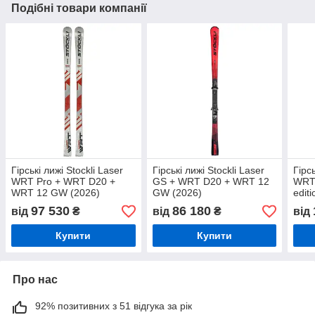
Подібні товари компанії
Гірські лижі Stockli Laser
Гірські лижі Stockli Laser
Гірсь
WRT Pro + WRT D20 +
GS + WRT D20 + WRT 12
WRT 
WRT 12 GW (2026)
GW (2026)
edit
+ W
97 530
86 180
від
₴
від
₴
від
202
Купити
Купити
Про нас
92% позитивних з 51 відгука за рік