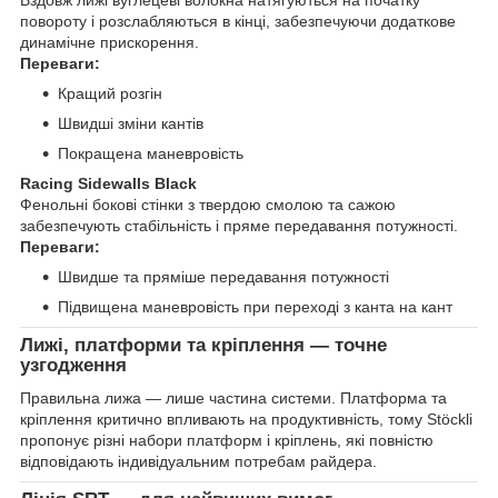
повороту і розслабляються в кінці, забезпечуючи додаткове
динамічне прискорення.
Переваги:
Кращий розгін
Швидші зміни кантів
Покращена маневровість
Racing Sidewalls Black
Фенольні бокові стінки з твердою смолою та сажою
забезпечують стабільність і пряме передавання потужності.
Переваги:
Швидше та пряміше передавання потужності
Підвищена маневровість при переході з канта на кант
Лижі, платформи та кріплення — точне
узгодження
Правильна лижа — лише частина системи. Платформа та
кріплення критично впливають на продуктивність, тому Stöckli
пропонує різні набори платформ і кріплень, які повністю
відповідають індивідуальним потребам райдера.