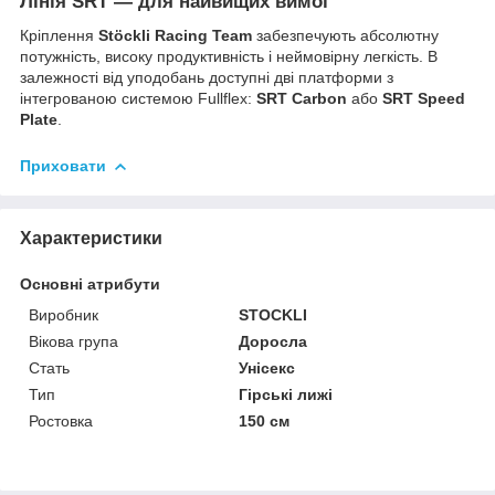
Лінія SRT — для найвищих вимог
Кріплення
Stöckli Racing Team
забезпечують абсолютну
потужність, високу продуктивність і неймовірну легкість. В
залежності від уподобань доступні дві платформи з
інтегрованою системою Fullflex:
SRT Carbon
або
SRT Speed
Plate
.
Приховати
Характеристики
Основні атрибути
Виробник
STOCKLI
Вікова група
Доросла
Стать
Унісекс
Тип
Гірські лижі
Ростовка
150 см