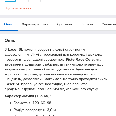
Під замовлення
Опис
Характеристики
Доставка
Оплата
Умови п
Опис
З
Laser SL
кожен поворот на схилі стає чистим
задоволенням. Лижі спроектовані для коротких і швидких
поворотів та оснащені серцевиною
Piste Race Core
, яка
забезпечує додаткову стабільність і винятково плавну їзду
завдяки використанню букової деревини. Ідеальні для
коротких поворотів, ці лижі поєднують маневровість і
швидкість, дозволяючи максимально точно проходити схили.
Laser SL
пропонує все необхідне, щоб повністю
продемонструвати свої навички під час кожного спуску.
Характеристики (165 см):
Геометрія: 120–66–98
Радіус повороту: >13,6 м