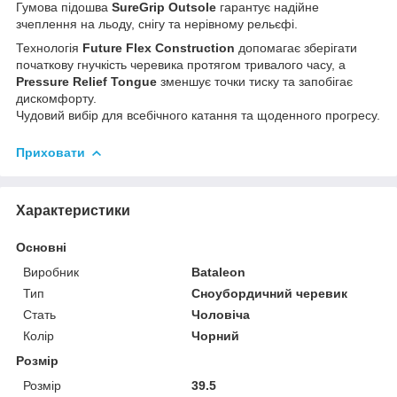
Гумова підошва
SureGrip Outsole
гарантує надійне
зчеплення на льоду, снігу та нерівному рельєфі.
Технологія
Future Flex Construction
допомагає зберігати
початкову гнучкість черевика протягом тривалого часу, а
Pressure Relief Tongue
зменшує точки тиску та запобігає
дискомфорту.
Чудовий вибір для всебічного катання та щоденного прогресу.
Приховати
Характеристики
Основні
Виробник
Bataleon
Тип
Сноубордичний черевик
Стать
Чоловіча
Колір
Чорний
Розмір
Розмір
39.5