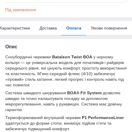
Під замовлення
Характеристики
Доставка
Оплата
Умови повернення
Опис
Сноубордичні черевики
Bataleon Twist BOA
у чорному
кольорі — це універсальна модель для початківців і райдерів
середнього рівня, які цінують комфорт, простоту використання
та еластичність. М’яко-середній флекс (4/10) забезпечує
«ігровий» стиль катання, легкий прогрес і контроль навіть під
час помилок.
Система швидкого шнурування
BOA® Fit System
дозволяє
швидко та точно налаштувати посадку за допомогою
мікрорегулювання, навіть у рукавицях. Система має довічну
гарантію.
Термоформований внутрішній черевик
P1 PerformanceLiner
адаптується до форми стопи, мінімізує підйом п’яти та
забезпечує підвищений комфорт.