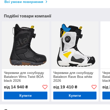
Всі умови повернення
Подібні товари компанії
Черевики для сноуборду
Черевики для сноуборду
Чере
Bataleon Wms Twist BOA
Bataleon Rave Boa white
Bata
black 2026
2026
blac
14 940
19 410
від
₴
від
₴
від
Купити
Купити