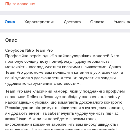
Під замовлення
Опис
Характеристики
Доставка
Оплата
Умови п
Опис
Сноуборд Nitro Team Pro
Професійна версія однієї з найпопулярніших моделей Nitro
пропонує солідну дозу поп-ефекту, чудову керованість і
можливість насолоджуватися високими швидкостями. Дошка
Team Pro допоможе вам поліпшити катання в усіх аспектах, а
ваші зусилля з удосконалення техніки окупляться завдяки
чудовим конструктивним властивостям.
Team Pro має класичний камбер, який у поєднанні з профілем
серцевини Reflex забезпечує необхідну впевненість навіть у
найскладніших умовах, що вимагають досконалого контролю.
Реакцію дошки підтримують підсилення з вуглецевих волокон,
які додають енергії та забезпечують чудову чуйність під час
кожної їзди. А коли ви перейдете в режим гонок,
високоякісний ковзання забезпечить вам високу швидкість і
витривалість. Ця дошка просто створена для спортсменів і