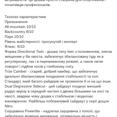
початківців-професіоналів.
Технічні характеристики
Призначення:
All-mountain 10/10
Backcountry 8/10
Парк 10/10
Рівень майстерності: просунутий і експерт
Флекс: 8/10
Форма Directional Twin - дошка типу twin з положенням, злегка
зміщеним у бік хвоста, забезпечує збалансовану їзду як в
регулярному, так і в перемиканому режимі, а також легке
поворот і підйом носів у глибокому снігу.
Trüe Camber - старий, добрий камбер, що забезпечує
ідеально збалансоване поєднання стабільності та поп.
Стандарт, який багато райдерів не проміняли б ні на що інше.
Dual Degressive Sidecut - цей сайдкаут поєднує менший
радіус вирізу в середній частині з двома більшими на носі та
хвості, завдяки чому дошка є стабільною і водночас
маневреною. Найбільш поблажливий сайдкаут у серії дощок
Nitro.
Серцевина Powerlite - надлегка серцевина з тополі, що
забезпечує відмінне керування, оптимальну міцність і