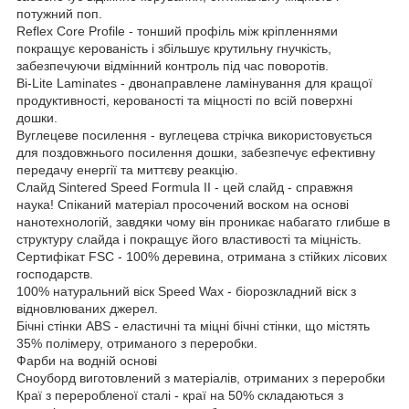
потужний поп.
Reflex Core Profile - тонший профіль між кріпленнями
покращує керованість і збільшує крутильну гнучкість,
забезпечуючи відмінний контроль під час поворотів.
Bi-Lite Laminates - двонаправлене ламінування для кращої
продуктивності, керованості та міцності по всій поверхні
дошки.
Вуглецеве посилення - вуглецева стрічка використовується
для поздовжнього посилення дошки, забезпечує ефективну
передачу енергії та миттєву реакцію.
Слайд Sintered Speed Formula II - цей слайд - справжня
наука! Спіканий матеріал просочений воском на основі
нанотехнологій, завдяки чому він проникає набагато глибше в
структуру слайда і покращує його властивості та міцність.
Сертифікат FSC - 100% деревина, отримана з стійких лісових
господарств.
100% натуральний віск Speed Wax - біорозкладний віск з
відновлюваних джерел.
Бічні стінки ABS - еластичні та міцні бічні стінки, що містять
35% полімеру, отриманого з переробки.
Фарби на водній основі
Сноуборд виготовлений з матеріалів, отриманих з переробки
Краї з переробленої сталі - краї на 50% складаються з