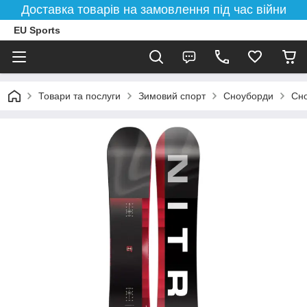
Доставка товарів на замовлення під час війни
EU Sports
Товари та послуги
Зимовий спорт
Сноуборди
Сно