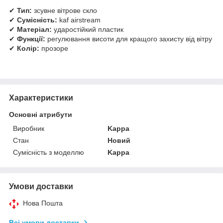
✔
Тип:
зсувне вітрове скло
✔
Сумісність:
kaf airstream
✔
Матеріал:
ударостійкий пластик
✔
Функції:
регулювання висоти для кращого захисту від вітру
✔
Колір:
прозоре
Характеристики
Основні атрибути
Виробник
Kappa
Стан
Новий
Сумісність з моделлю
Kappa
Умови доставки
Нова Пошта
Всі умови доставки