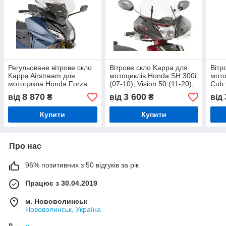
Регульоване вітрове скло
Вітрове скло Kappa для
Вітр
Kappa Airstream для
мотоциклів Honda SH 300i
мото
мотоцикла Honda Forza
(07-10), Vision 50 (11-20),
Cub 
750 (21-) прозоре
Vision 110 (11-) прозоре
8 870
3 600
від
₴
від
₴
від
Купити
Купити
Про нас
96% позитивних з 50 відгуків за рік
Працює з 30.04.2019
м. Нововолинськ
Нововолинськ, Україна