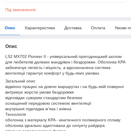
Під замовлення
Опис
Характеристики
Доставка
Оплата
Умови п
Опис
LS2 MX702 Pioneer II - універсальний пригодницький шолом
для любителів далеких мандрівок і бездоріжжя. Оболонка KPA
забезпечує легкість і міцність, а вдосконалена система
вентиляції гарантує комфорт у будь-яких умовах.
Загальний опис
відмінно працює на довгих маршрутах і на будь-якій поверхні
витримує жорсткі умови бездоріжжя
відповідає суворим стандартам безпеки
оснащений передовою системою вентиляції
внутрішня підкладка м'яка і знімна
Технологія
оболонка з матеріалу KPA - кінетичного полімерного сплаву
оболонка ідеально адаптована до силуету райдера
овальна аеродинамічна форма