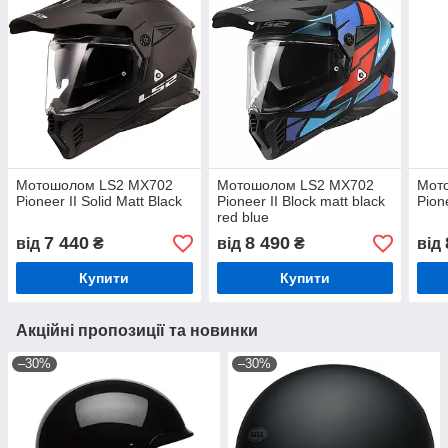
Мотошолом LS2 MX702
Мотошолом LS2 MX702
Мот
Pioneer II Solid Matt Black
Pioneer II Block matt black
Pion
red blue
7 440
8 490
від
₴
від
₴
від
Купити
Купити
Акційні пропозиції та новинки
–30%
–30%