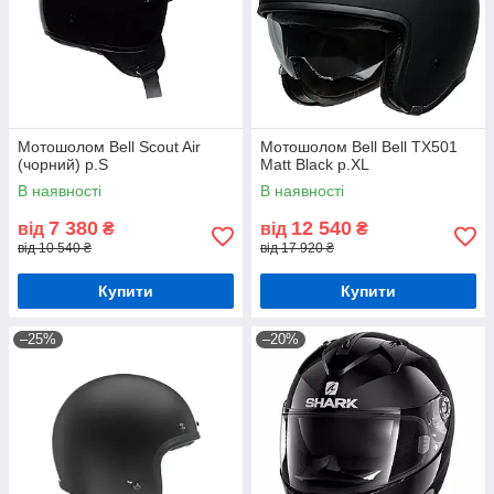
Мотошолом Bell Scout Air
Мотошолом Bell Bell TX501
(чорний) р.S
Matt Black р.XL
В наявності
В наявності
7 380
12 540
від
₴
від
₴
від 10 540 ₴
від 17 920 ₴
Купити
Купити
–25%
–20%