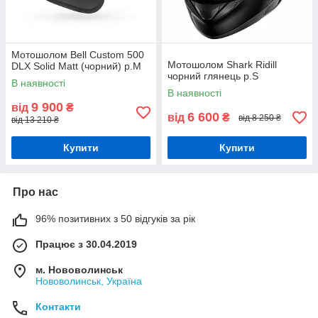
Мотошолом Bell Custom 500
Мотошолом Shark Ridill
DLX Solid Matt (чорний) р.М
чорний глянець р.S
В наявності
В наявності
9 900
від
₴
6 600
від
₴
від 8 250 ₴
від 13 210 ₴
Купити
Купити
Про нас
96% позитивних з 50 відгуків за рік
Працює з 30.04.2019
м. Нововолинськ
Нововолинськ, Україна
Контакти