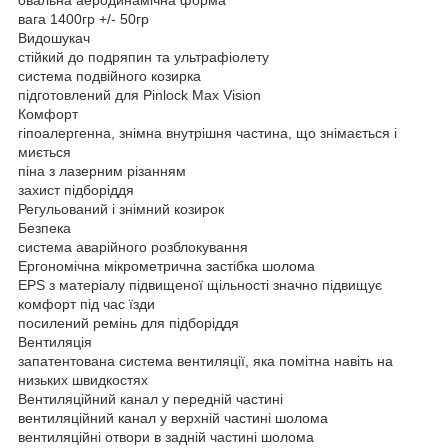
вага 1400гр +/- 50гр
Видошукач
стійкий до подряпин та ультрафіолету
система подвійного козирка
підготовлений для Pinlock Max Vision
Комфорт
гіпоалергенна, знімна внутрішня частина, що знімається і
миється
піна з лазерним різанням
захист підборіддя
Регульований і знімний козирок
Безпека
система аварійного розблокування
Ергономічна мікрометрична застібка шолома
EPS з матеріалу підвищеної щільності значно підвищує
комфорт під час їзди
посилений ремінь для підборіддя
Вентиляція
запатентована система вентиляції, яка помітна навіть на
низьких швидкостях
Вентиляційний канал у передній частині
вентиляційний канал у верхній частині шолома
вентиляційні отвори в задній частині шолома