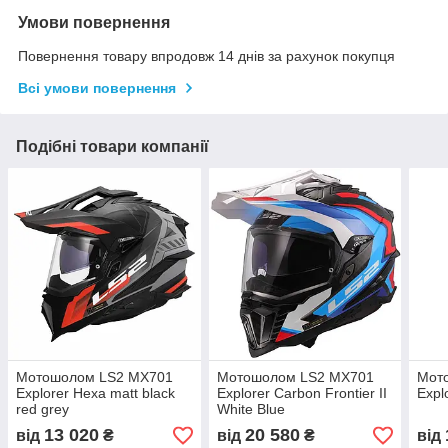
Умови повернення
Повернення товару впродовж 14 днів за рахунок покупця
Всі умови повернення
Подібні товари компанії
Мотошолом LS2 MX701
Мотошолом LS2 MX701
Мот
Explorer Hexa matt black
Explorer Carbon Frontier II
Expl
red grey
White Blue
13 020
20 580
від
₴
від
₴
від