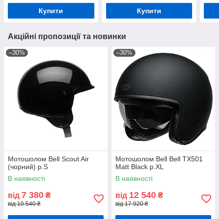
Купити
Купити
Акційні пропозиції та новинки
–30%
–30%
Мотошолом Bell Scout Air
Мотошолом Bell Bell TX501
(чорний) р.S
Matt Black р.XL
В наявності
В наявності
7 380
12 540
від
₴
від
₴
від 10 540 ₴
від 17 920 ₴