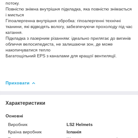
потоку.
Повністю знімна внутрішня підкладка, яка повністю знімається
і миється
Гіпоалергенна внутрішня обробка: гіпоалергенні технічні
тканини, які відводять вологу, забезпечуючи прохолоду під час
катання.
Підкладка з лазерним різанням: ідеально прилягає до вигинів
обличчя велосипедиста, не залишаючи зон, де може
накопичуватися тепло
Багатощільний EPS з каналами для кращої вентиляції.
Приховати
Характеристики
Основні
Виробник
LS2 Helmets
Країна виробник
Іспанія