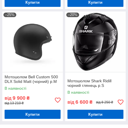
Купити
Купити
–25%
–20%
Мотошолом Bell Custom 500
Мотошолом Shark Ridill
DLX Solid Matt (чорний) р.М
чорний глянець р.S
В наявності
В наявності
9 900
від
₴
6 600
від
₴
від 8 250 ₴
від 13 210 ₴
Купити
Купити