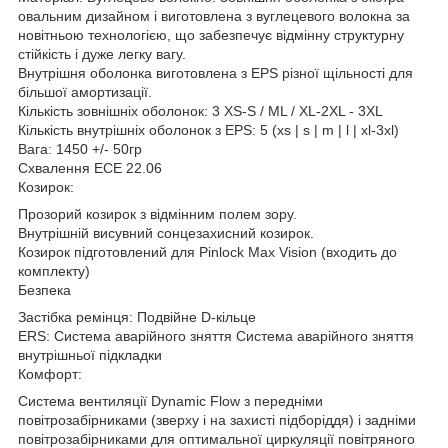
овальним дизайном і виготовлена з вуглецевого волокна за
новітньою технологією, що забезпечує відмінну структурну
стійкість і дуже легку вагу.
Внутрішня оболонка виготовлена з EPS різної щільності для
більшої амортизації.
Кількість зовнішніх оболонок: 3 XS-S / ML / XL-2XL - 3XL
Кількість внутрішніх оболонок з EPS: 5 (xs | s | m | l | xl-3xl)
Вага: 1450 +/- 50гр
Схвалення ECE 22.06
Козирок:
Прозорий козирок з відмінним полем зору.
Внутрішній висувний сонцезахисний козирок.
Козирок підготовлений для Pinlock Max Vision (входить до
комплекту)
Безпека
Застібка ремінця: Подвійне D-кільце
ERS: Система аварійного зняття Система аварійного зняття
внутрішньої підкладки
Комфорт:
Система вентиляції Dynamic Flow з передніми
повітрозабірниками (зверху і на захисті підборіддя) і задніми
повітрозабірниками для оптимальної циркуляції повітряного