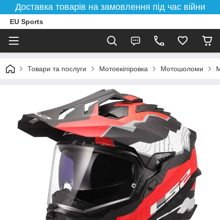
Доставка товарів на замовлення під час війни
EU Sports
Товари та послуги
Мотоекіпіровка
Мотошоломи
М