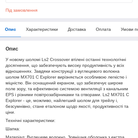
Під замовлення
Опис
Характеристики
Доставка
Оплата
Умови п
Опис
У новому шоломі Ls2 Crossover втілені останні технологічні
досягнення, що забезпечують високу продуктивність у всіх
відношеннях. Завдяки конструкції з вуглецевого волокна
шолом MX701 C Explorer вирізняється особливою легкістю і
міцністю. Він оснащений екраном, що забезпечує широке
поле зору, та ефективною системою вентиляції з канальним
EPS і різними повітрозабірниками та отворами. Ls2 MX701 C
Explorer - це, можливо, найлегший шолом для трейлу і,
безсумнівно, стане еталоном щодо якості, продуктивності та
ціни.
Технічні характеристики:
Шапка:
Матеріал: Вуглецеве волокно. Зовнішня оболонка з екстра