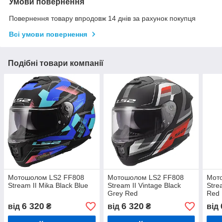
Умови повернення
Повернення товару впродовж 14 днів за рахунок покупця
Всі умови повернення
Подібні товари компанії
Мотошолом LS2 FF808
Мотошолом LS2 FF808
Мот
Stream II Mika Black Blue
Stream II Vintage Black
Stre
Grey Red
Red
6 320
6 320
від
₴
від
₴
від