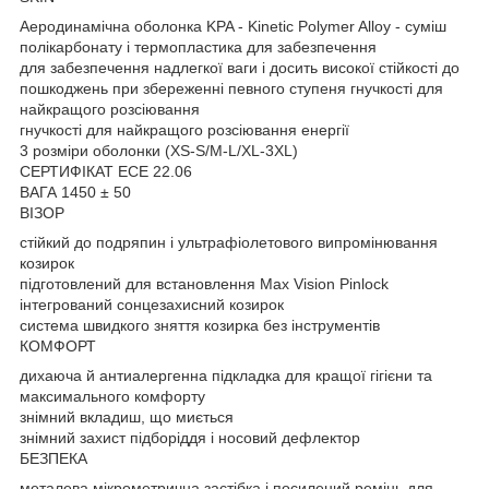
Аеродинамічна оболонка KPA - Kinetic Polymer Alloy - суміш
полікарбонату і термопластика для забезпечення
для забезпечення надлегкої ваги і досить високої стійкості до
пошкоджень при збереженні певного ступеня гнучкості для
найкращого розсіювання
гнучкості для найкращого розсіювання енергії
3 розміри оболонки (XS-S/M-L/XL-3XL)
СЕРТИФІКАТ ECE 22.06
ВАГА 1450 ± 50
ВІЗОР
стійкий до подряпин і ультрафіолетового випромінювання
козирок
підготовлений для встановлення Max Vision Pinlock
інтегрований сонцезахисний козирок
система швидкого зняття козирка без інструментів
КОМФОРТ
дихаюча й антиалергенна підкладка для кращої гігієни та
максимального комфорту
знімний вкладиш, що миється
знімний захист підборіддя і носовий дефлектор
БЕЗПЕКА
металева мікрометрична застібка і посилений ремінь для