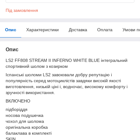
Під замовлення
Опис
Характеристики
Доставка
Оплата
Умови п
Опис
LS2 FF808 STREAM II INFERNO WHITE BLUE інтегральний
спортивний шолом з козирком
Іспанські шоломи LS2 завоювали добру репутацію і
популярність серед мотоциклістів завдяки високій якості
виготовлення, низькій ціні і, водночас, високому комфорту і
зручності використання.
ВКЛЮЧЕНО
підборіддя
носова подушечка
чохол для шолома
оригінальна коробка
балаклава в комплекті
SKIN