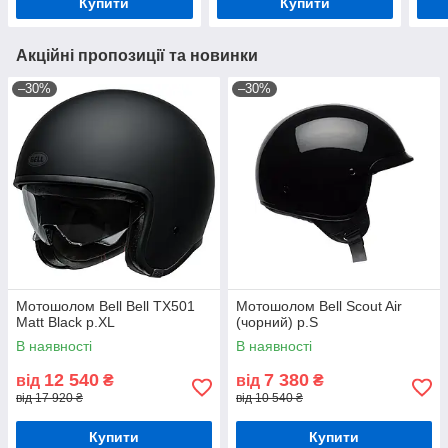
Купити
Купити
Акційні пропозиції та новинки
–30%
–30%
Мотошолом Bell Bell TX501
Мотошолом Bell Scout Air
Matt Black р.XL
(чорний) р.S
В наявності
В наявності
12 540
7 380
від
₴
від
₴
від 17 920 ₴
від 10 540 ₴
Купити
Купити