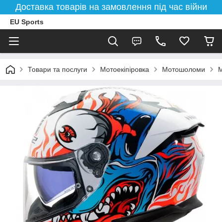
Доставка товарів на замовлення під час війни
EU Sports
Товари та послуги
Мотоекіпіровка
Мотошоломи
М