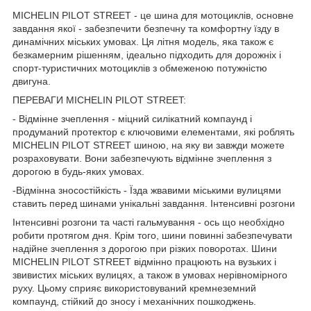
MICHELIN PILOT STREET - це шина для мотоциклів, основне
завдання якої - забезпечити безпечну та комфортну їзду в
динамічних міських умовах. Ця літня модель, яка також є
безкамерним рішенням, ідеально підходить для дорожніх і
спорт-туристичних мотоциклів з обмеженою потужністю
двигуна.
ПЕРЕВАГИ MICHELIN PILOT STREET:
- Відмінне зчеплення - міцний силікатний компаунд і
продуманий протектор є ключовими елементами, які роблять
MICHELIN PILOT STREET шиною, на яку ви завжди можете
розраховувати. Вони забезпечують відмінне зчеплення з
дорогою в будь-яких умовах.
-Відмінна зносостійкість - Їзда жвавими міськими вулицями
ставить перед шинами унікальні завдання. Інтенсивні розгони
Інтенсивні розгони та часті гальмування - ось що необхідно
робити протягом дня. Крім того, шини повинні забезпечувати
надійне зчеплення з дорогою при різких поворотах. Шини
MICHELIN PILOT STREET відмінно працюють на вузьких і
звивистих міських вулицях, а також в умовах нерівномірного
руху. Цьому сприяє використовуваний кремнеземний
компаунд, стійкий до зносу і механічних пошкоджень.