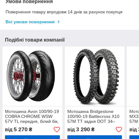
Умови повернення
Повернення товару впродовж 14 днів за рахунок покупця
Всі умови повернення
Подібні товари компанії
Мотошина Avon 100/90-19
Мотошина Bridgestone
Мото
COBRA CHROME WSW
100/90-19 Battlecross X10
MX32
57V TL передня, білий бік,
57M TT задня DOT 34–
57M
DOT 16–35/2023
35/2024
14/2
5 270
3 290
від
₴
від
₴
від
(2120011)