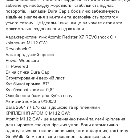
забезпечує необхідну жорсткість і стабільність під час
поворотів. Накладки Dura Cap з боків лижі забезпечують
відмінне зчеплення з кантами та довговічність протягом
усього сезону. Це ідеальні лижі, якщо ви хочете отримати
максимальне задоволення від катання.
Характеристики лиж Atomic Redster X7 REVOshock C +
кріплення MI 12 GW:
Revoshock C
Багаторадіусний прогин
Power Woodcore
TI Powered
Бічна стінка Dura Cap
Структурований верхній лист
Кут бічної кромки: 87°
Кут базової кромки: 0,8°
Оздоблення бази для Кубка світу
Активний кембер 0/100/0
Вага 2664 г / 176 см із дошкою та кріпленнями
КРІПЛЕННЯ ATOMIC MI 12 GW:
Atomic MI 12 GW - це надзвичайно гнучкі та легкі кріплення
для широкого спектра гірських умов. Вони автоматично
адаптуються до лижних черевиків, як стандартних, так і типу
GripWalk. Крім того, вони оснащені індикацією сили