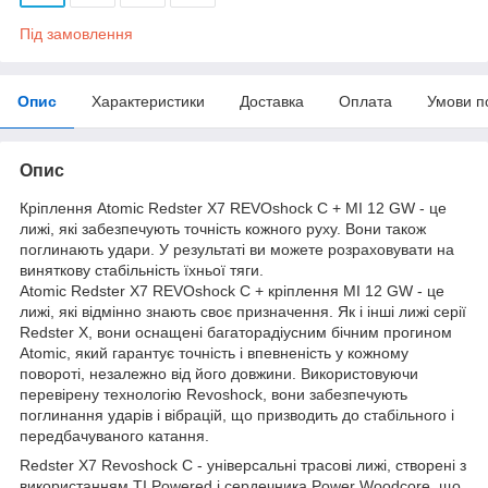
Під замовлення
Опис
Характеристики
Доставка
Оплата
Умови п
Опис
Кріплення Atomic Redster X7 REVOshock C + MI 12 GW - це
лижі, які забезпечують точність кожного руху. Вони також
поглинають удари. У результаті ви можете розраховувати на
виняткову стабільність їхньої тяги.
Atomic Redster X7 REVOshock C + кріплення MI 12 GW - це
лижі, які відмінно знають своє призначення. Як і інші лижі серії
Redster X, вони оснащені багаторадіусним бічним прогином
Atomic, який гарантує точність і впевненість у кожному
повороті, незалежно від його довжини. Використовуючи
перевірену технологію Revoshock, вони забезпечують
поглинання ударів і вібрацій, що призводить до стабільного і
передбачуваного катання.
Redster X7 Revoshock C - універсальні трасові лижі, створені з
використанням TI Powered і сердечника Power Woodcore, що