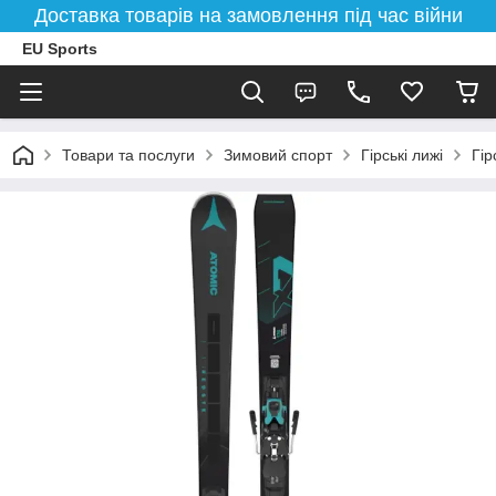
Доставка товарів на замовлення під час війни
EU Sports
Товари та послуги
Зимовий спорт
Гірські лижі
Гір