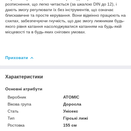
розтиснення, що легко читається (за шкалою DIN до 12), і
дають змогу регулювати їх без інструментів, що означає
блискавичне та просте керування. Вони відмінно працюють на
схилах, забезпечуючи гнучкість, що дає змогу лижникам будь-
якого рівня катання насолоджуватися катанням на будь-якій
місцевості та в будь-яких снігових умовах.
Приховати
Характеристики
Основні атрибути
Виробник
ATOMIC
Вікова група
Доросла
Стать
Унісекс
Тип
Гірські лижі
Ростовка
155 см