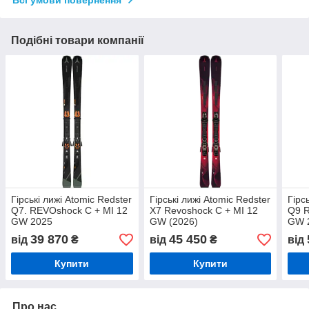
Подібні товари компанії
Гірські лижі Atomic Redster
Гірські лижі Atomic Redster
Гірс
Q7. REVOshock C + MI 12
X7 Revoshock C + MI 12
Q9 R
GW 2025
GW (2026)
GW 
39 870
45 450
від
₴
від
₴
від
Купити
Купити
Про нас