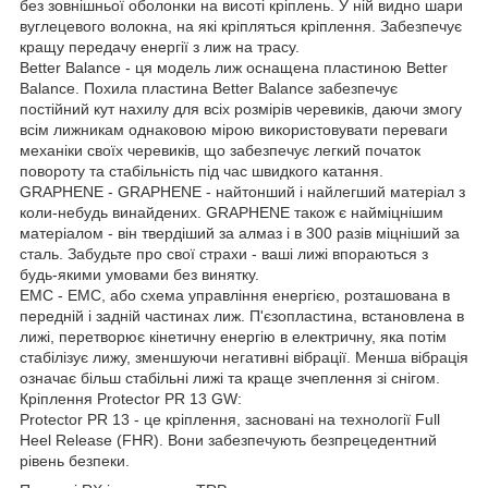
без зовнішньої оболонки на висоті кріплень. У ній видно шари
вуглецевого волокна, на які кріпляться кріплення. Забезпечує
кращу передачу енергії з лиж на трасу.
Better Balance - ця модель лиж оснащена пластиною Better
Balance. Похила пластина Better Balance забезпечує
постійний кут нахилу для всіх розмірів черевиків, даючи змогу
всім лижникам однаковою мірою використовувати переваги
механіки своїх черевиків, що забезпечує легкий початок
повороту та стабільність під час швидкого катання.
GRAPHENE - GRAPHENE - найтонший і найлегший матеріал з
коли-небудь винайдених. GRAPHENE також є найміцнішим
матеріалом - він твердіший за алмаз і в 300 разів міцніший за
сталь. Забудьте про свої страхи - ваші лижі впораються з
будь-якими умовами без винятку.
EMC - EMC, або схема управління енергією, розташована в
передній і задній частинах лиж. П'єзопластина, встановлена в
лижі, перетворює кінетичну енергію в електричну, яка потім
стабілізує лижу, зменшуючи негативні вібрації. Менша вібрація
означає більш стабільні лижі та краще зчеплення зі снігом.
Кріплення Protector PR 13 GW:
Protector PR 13 - це кріплення, засновані на технології Full
Heel Release (FHR). Вони забезпечують безпрецедентний
рівень безпеки.