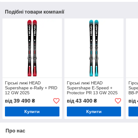
Подібні товари компанії
Гірські лижі HEAD
Гірські лижі HEAD
Гірс
Supershape e-Rally + PRD
Supershape E-Speed +
Supe
12 GW 2025
Protector PR 13 GW 2025
BB-
39 490
43 400
від
₴
від
₴
від
Купити
Купити
Про нас