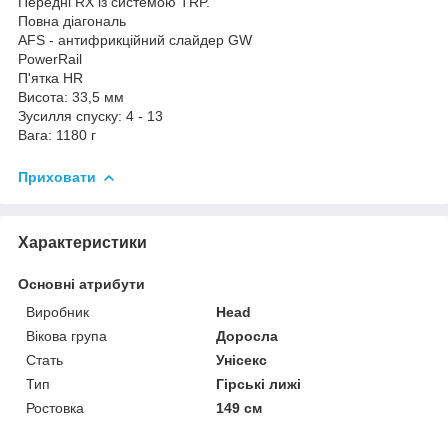
Передні RX із системою TRP.
Повна діагональ
AFS - антифрикційний слайдер GW
PowerRail
П'ятка HR
Висота: 33,5 мм
Зусилля спуску: 4 - 13
Вага: 1180 г
Приховати
Характеристики
Основні атрибути
Виробник
Head
Вікова група
Доросла
Стать
Унісекс
Тип
Гірські лижі
Ростовка
149 см