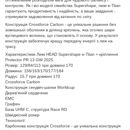
контролю. Як і всі моделі сімейства Supershape, лижі e-Titan
гарантують продуктивність і надійність, а ваше завдання -
отримувати задоволення від катання по снігу.
Конструкція Crossforce Carbon - це унікальне рішення без
зовнішньої оболонки в ділянці кріплень, яка оголює шари
вуглецевого волокна, що становлять її основу. У результаті
конструкція забезпечує кращу передачу енергії з лиж на
трасу.
Характеристики Лижі HEAD Supershape e-Titan + кріплення
Protector PR 13 GW 2025:
Розмір: 129/84/113 при довжині 170
Довжина: 156/163/170/177/184
Радіус: 15,7 при довжині 170
Crossforce Carbon
Конструкція сендвіч-шапки Worldcup
Дерев'яний сердечник
EMC
Графен
База UHM C, структура Race RD
Швидкісний рокер
Технології:
Карбонова конструкція Crossforce - це унікальна конструкція