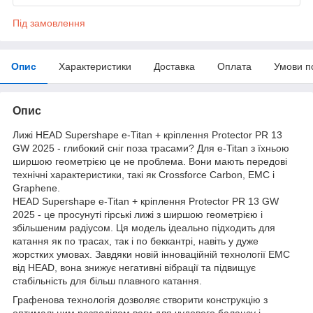
Під замовлення
Опис
Характеристики
Доставка
Оплата
Умови п
Опис
Лижі HEAD Supershape e-Titan + кріплення Protector PR 13
GW 2025 - глибокий сніг поза трасами? Для e-Titan з їхньою
ширшою геометрією це не проблема. Вони мають передові
технічні характеристики, такі як Crossforce Carbon, EMC і
Graphene.
HEAD Supershape e-Titan + кріплення Protector PR 13 GW
2025 - це просунуті гірські лижі з ширшою геометрією і
збільшеним радіусом. Ця модель ідеально підходить для
катання як по трасах, так і по беккантрі, навіть у дуже
жорстких умовах. Завдяки новій інноваційній технології EMC
від HEAD, вона знижує негативні вібрації та підвищує
стабільність для більш плавного катання.
Графенова технологія дозволяє створити конструкцію з
оптимальним розподілом ваги для чудового балансу і