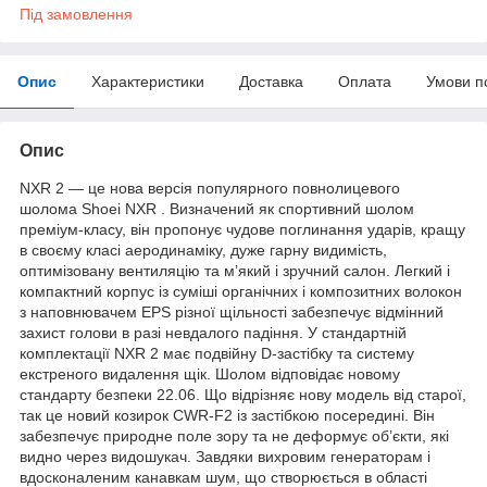
Під замовлення
Опис
Характеристики
Доставка
Оплата
Умови п
Опис
NXR 2 — це нова версія популярного повнолицевого
шолома Shoei NXR . Визначений як спортивний шолом
преміум-класу, він пропонує чудове поглинання ударів, кращу
в своєму класі аеродинаміку, дуже гарну видимість,
оптимізовану вентиляцію та м’який і зручний салон. Легкий і
компактний корпус із суміші органічних і композитних волокон
з наповнювачем EPS різної щільності забезпечує відмінний
захист голови в разі невдалого падіння. У стандартній
комплектації NXR 2 має подвійну D-застібку та систему
екстреного видалення щік. Шолом відповідає новому
стандарту безпеки 22.06. Що відрізняє нову модель від старої,
так це новий козирок CWR-F2 із застібкою посередині. Він
забезпечує природне поле зору та не деформує об’єкти, які
видно через видошукач. Завдяки вихровим генераторам і
вдосконаленим канавкам шум, що створюється в області