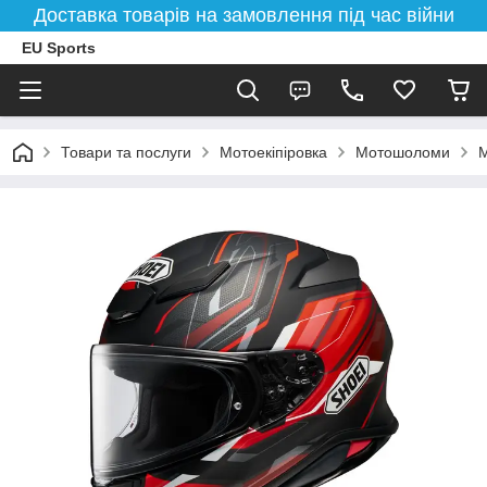
Доставка товарів на замовлення під час війни
EU Sports
Товари та послуги
Мотоекіпіровка
Мотошоломи
М