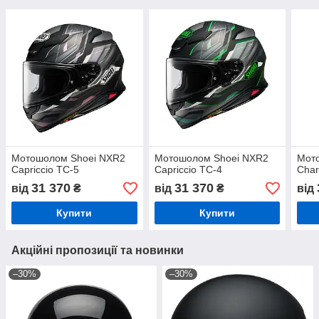
Мотошолом Shoei NXR2
Мотошолом Shoei NXR2
Мот
Capriccio TC-5
Capriccio TC-4
Char
31 370
31 370
від
₴
від
₴
від
Купити
Купити
Акційні пропозиції та новинки
–30%
–30%