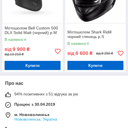
Мотошолом Bell Custom 500
Мотошолом Shark Ridill
DLX Solid Matt (чорний) р.М
чорний глянець р.S
В наявності
В наявності
9 900
від
₴
6 600
від
₴
від 8 250 ₴
від 13 210 ₴
Купити
Купити
Про нас
94% позитивних з 51 відгука за рік
Працює з 30.04.2019
м. Нововолинськ
Нововолинськ, Україна