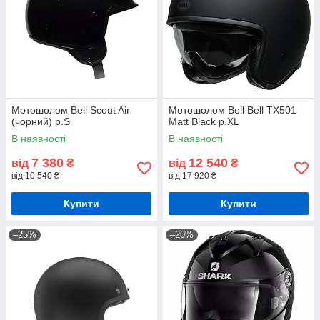
Мотошолом Bell Scout Air
Мотошолом Bell Bell TX501
(чорний) р.S
Matt Black р.XL
В наявності
В наявності
7 380
12 540
від
₴
від
₴
від 10 540 ₴
від 17 920 ₴
Купити
Купити
–25%
–20%