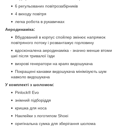
6 регульованих повітрозабірників
4 виходу повітря
легка робота в рукавичках
Аеродинаміка:
Вбудований в корпус спойлер змінює напрямок
повітряного потоку і розвантажує горловину
вдосконалена аеродинаміка - значно менше втоми
шиї після тривалої їзди
вихрові генератори на краях видошукача
Покращені канавки видошукача мінімізують шум
навколо видошукача
У комплекті з шоломом:
Pinlock® Evo
знімний підборіддя
кришка для носа
Наклейки з логотипом Shoei
оригінальна сумка для зберігання шолома