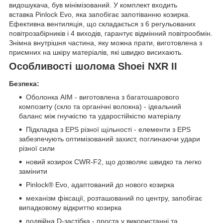
видошукача, був мінімізований. У комплект входить
вставка Pinlock Evo, яка запобігає запотіванню козирка.
Ефективна вентиляція, що складається з 6 регульованих
повітрозабірників і 4 виходів, гарантує відмінний повітрообмін.
Знімна внутрішня частина, яку можна прати, виготовлена з
приємних на шкіру матеріалів, які швидко висихають.
Особливості шолома Shoei NXR II
Безпека:
Оболонка AIM - виготовлена з багатошарового
композиту (скло та органічні волокна) - ідеальний
баланс між гнучкістю та ударостійкістю матеріалу
Підкладка з EPS різної щільності - елементи з EPS
забезпечують оптимізований захист, поглинаючи удари
різної сили
новий козирок CWR-F2, що дозволяє швидко та легко
замінити
Pinlock® Evo, адаптований до нового козирка
механізм фіксації, розташований по центру, запобігає
випадковому відкриттю козирка
подвійна D-застібка - проста у використанні та