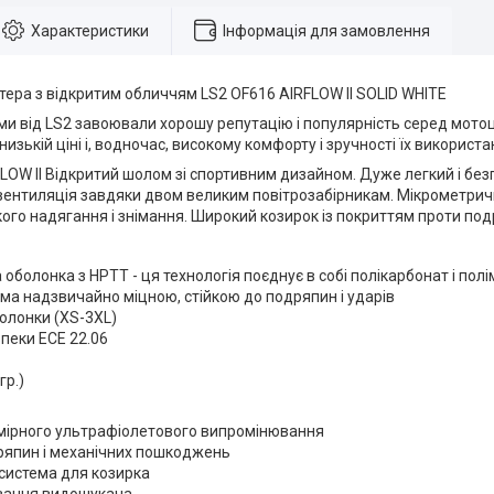
Характеристики
Інформація для замовлення
ера з відкритим обличчям LS2 OF616 AIRFLOW II SOLID WHITE
ми від LS2 завоювали хорошу репутацію і популярність серед мотоци
низькій ціні і, водночас, високому комфорту і зручності їх використ
LOW II Відкритий шолом зі спортивним дизайном. Дуже легкий і бе
ентиляція завдяки двом великим повітрозабірникам. Мікрометричн
гкого надягання і знімання. Широкий козирок із покриттям проти под
оболонка з HPTT - ця технологія поєднує в собі полікарбонат і пол
ма надзвичайно міцною, стійкою до подряпин і ударів
олонки (XS-3XL)
пеки ECE 22.06
гр.)
дмірного ультрафіолетового випромінювання
дряпин і механічних пошкоджень
система для козирка