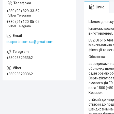
Опис
+380 (93) 829-33-62
Viber, Telegram
+380 (96) 120-05-05
Шолом для скут
Viber, Telegram
Іспанські шоло
виготовлення, 
LS2 OF616 AIRF
eusports.com.ua@gmail.com
Максимальна в
фіксації та ле
Оболонка:
+380938293362
аеродинамічна 
оболонку шоло
один розмір об
+380938293362
Сертифікат без
омологація E9
вага 1500 (±50 
Козирок:
стійкий до на
стійкий до по
швидкознімна 