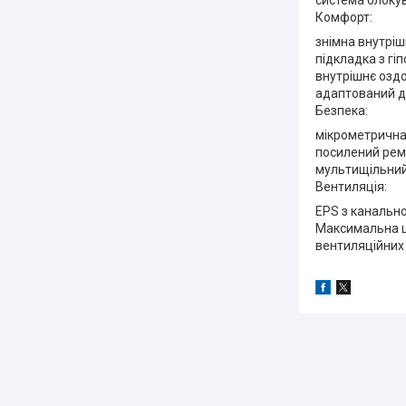
система блоку
Комфорт:
знімна внутрі
підкладка з гі
внутрішнє озд
адаптований д
Безпека:
мікрометрична
посилений рем
мультищільний
Вентиляція:
EPS з канальн
Максимальна ц
вентиляційних 