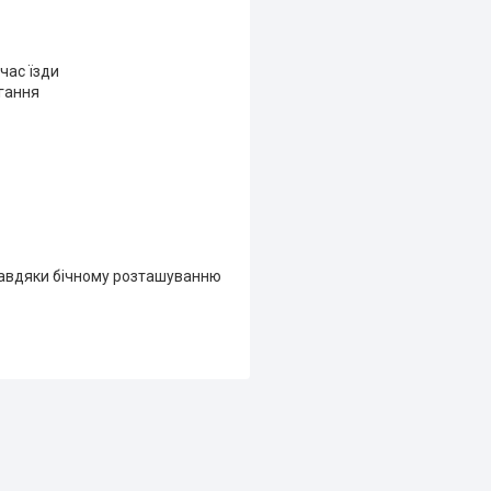
 час їзди
ягання
 завдяки бічному розташуванню