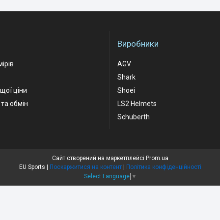
Виробники
мірів
AGV
Shark
ащої ціни
Shoei
та обмін
LS2 Helmets
Schuberth
Сайт створений на маркетплейсі
Prom.ua
EU Sports |
Поскаржитися на контент
|
Політика конфіденційності
Select Language
▼