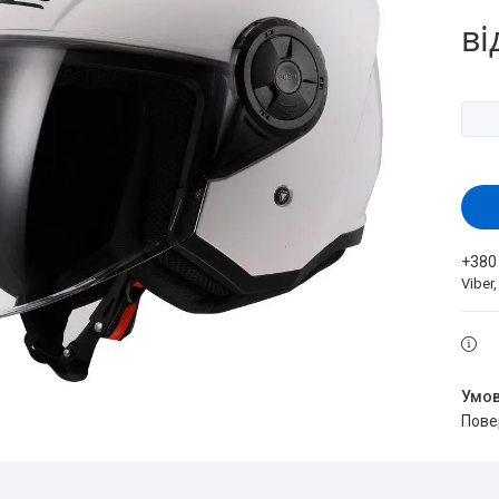
ві
+380
Viber
пов