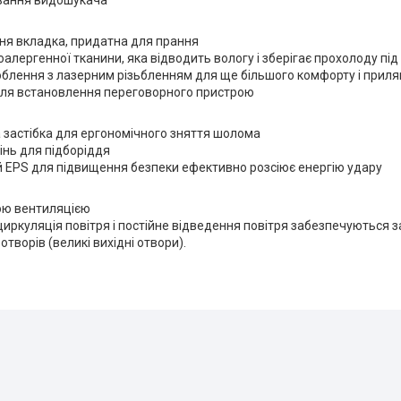
вання видошукача
шня вкладка, придатна для прання
поалергенної тканини, яка відводить вологу і зберігає прохолоду під
облення з лазерним різьбленням для ще більшого комфорту і прил
ля встановлення переговорного пристрою
 застібка для ергономічного зняття шолома
інь для підборіддя
 EPS для підвищення безпеки ефективно розсіює енергію удару
ою вентиляцією
иркуляція повітря і постійне відведення повітря забезпечуються
отворів (великі вихідні отвори).