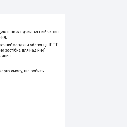
клістів завдяки високій якості
ання.
зпечний завдяки оболонці HPTT.
а застібка для надійної
ряпин.
імерну смолу, що робить