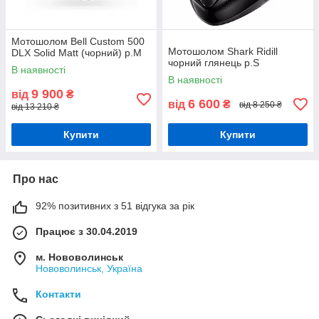
Мотошолом Bell Custom 500
Мотошолом Shark Ridill
DLX Solid Matt (чорний) р.М
чорний глянець р.S
В наявності
В наявності
9 900
від
₴
6 600
від
₴
від 8 250 ₴
від 13 210 ₴
Купити
Купити
Про нас
92% позитивних з 51 відгука за рік
Працює з 30.04.2019
м. Нововолинськ
Нововолинськ, Україна
Контакти