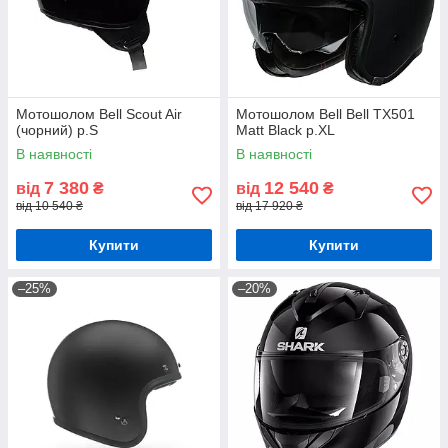
Мотошолом Bell Scout Air
Мотошолом Bell Bell TX501
(чорний) р.S
Matt Black р.XL
В наявності
В наявності
7 380
12 540
від
₴
від
₴
від 10 540 ₴
від 17 920 ₴
Купити
Купити
–25%
–20%