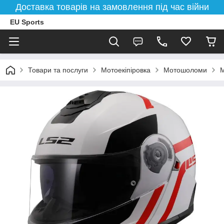
Доставка товарів на замовлення під час війни
EU Sports
Товари та послуги
Мотоекіпіровка
Мотошоломи
М