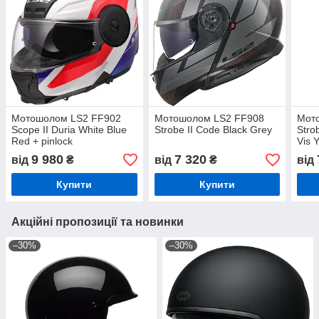
Мотошолом LS2 FF902
Мотошолом LS2 FF908
Мот
Scope II Duria White Blue
Strobe II Code Black Grey
Stro
Red + pinlock
Vis 
9 980
7 320
від
₴
від
₴
від
Купити
Купити
Акційні пропозиції та новинки
–30%
–30%