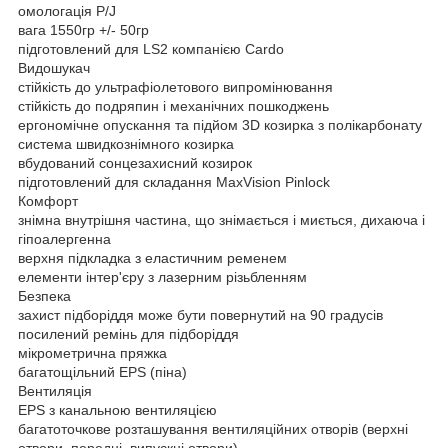
омологація P/J
вага 1550гр +/- 50гр
підготовлений для LS2 компанією Cardo
Видошукач
стійкість до ультрафіолетового випромінювання
стійкість до подряпин і механічних пошкоджень
ергономічне опускання та підйом 3D козирка з полікарбонату
система швидкознімного козирка
вбудований сонцезахисний козирок
підготовлений для складання MaxVision Pinlock
Комфорт
знімна внутрішня частина, що знімається і миється, дихаюча і
гіпоалергенна
верхня підкладка з еластичним ременем
елементи інтер'єру з лазерним різьбленням
Безпека
захист підборіддя може бути повернутий на 90 градусів
посилений ремінь для підборіддя
мікрометрична пряжка
багатощільний EPS (піна)
Вентиляція
EPS з канальною вентиляцією
багатоточкове розташування вентиляційних отворів (верхні
отвори, передні, випускні отвори)