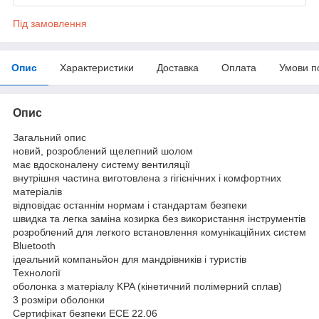
Під замовлення
Опис
Характеристики
Доставка
Оплата
Умови п
Опис
Загальний опис
новий, розроблений щелепний шолом
має вдосконалену систему вентиляції
внутрішня частина виготовлена з гігієнічних і комфортних
матеріалів
відповідає останнім нормам і стандартам безпеки
швидка та легка заміна козирка без використання інструментів
розроблений для легкого встановлення комунікаційних систем
Bluetooth
ідеальний компаньйон для мандрівників і туристів
Технології
оболонка з матеріалу KPA (кінетичний полімерний сплав)
3 розміри оболонки
Сертифікат безпеки ECE 22.06