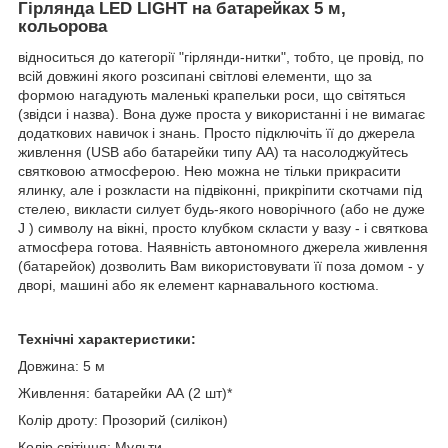
Гірлянда LED LIGHT на батарейках 5 м,
кольорова
відноситься до категорії "гірлянди-нитки", тобто, це провід, по
всій довжині якого розсипані світлові елементи, що за
формою нагадують маленькі крапельки роси, що світяться
(звідси і назва). Вона дуже проста у використанні і не вимагає
додаткових навичок і знань. Просто підключіть її до джерела
живлення (USB або батарейки типу АА) та насолоджуйтесь
святковою атмосферою. Нею можна не тільки прикрасити
ялинку, але і розкласти на підвіконні, прикріпити скотчами під
стелею, викласти силует будь-якого новорічного (або не дуже
J ) символу на вікні, просто клубком скласти у вазу - і святкова
атмосфера готова. Наявність автономного джерела живлення
(батарейок) дозволить Вам використовувати її поза домом - у
дворі, машині або як елемент карнавального костюма.
Технічні характеристики:
Довжина: 5 м
Живлення: батарейки АА (2 шт)*
Колір дроту: Прозорий (силікон)
Колір світіння: Мульти