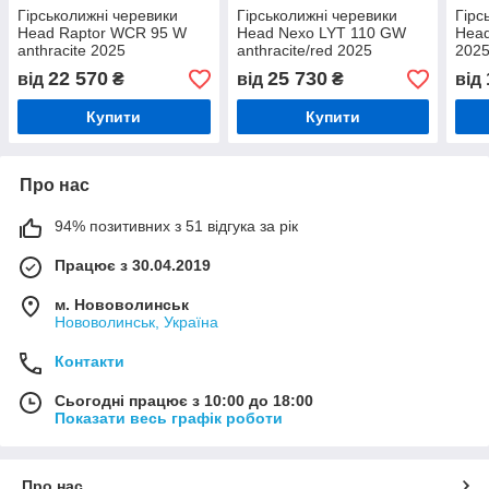
Гірськолижні черевики
Гірськолижні черевики
Гірс
Head Raptor WCR 95 W
Head Nexo LYT 110 GW
Head
anthracite 2025
anthracite/red 2025
202
22 570
25 730
від
₴
від
₴
від
Купити
Купити
Про нас
94% позитивних з 51 відгука за рік
Працює з 30.04.2019
м. Нововолинськ
Нововолинськ, Україна
Контакти
Сьогодні працює з 10:00 до 18:00
Показати весь графік роботи
Про нас