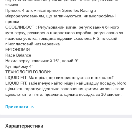
язичок
Пряжки: 4 алюмінієві пряжки Spineflex Racing з
мікрорегулюванням, що загвинчуються, низькопрофільні
пряжки
ОСОБЛИВОСТІ: Регульований вигин, регулювання бічного
кута верху, розширена шкарпеткова коробка, регульована за
нахилом устілка, товщина підошви схвалена FIS, плоский
пінопластовий низ черевика
ЕРГОНОМІЯ:
Race Balance
Нахил верху: класичний 16°, новий 9°.
Кут підйому 4°
ТЕХНОЛОГІЯ ГОЛОВИ:
LIQUID FIT: Матеріал, що використовується в технології
LIQUID FIT, забезпечує найточнішу і найшвидшу посадку. Його
щільність гарантує ідеальне заповнення критичних зон - зони
щиколотки та п'яти. Ідеальна, щільна посадка за 10 хвилин.
Приховати
Характеристики