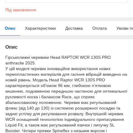
Під замовлення
Опис
Характеристики
Доставка
Оплата
Умови п
Опис
Гірськолижні черевики Head RAPTOR WCR 130S PRO
anthracite 2025.
У цій моделі черевик інноваційне використання нових
термопластичних матеріалів для гасіння вібрацій виведено на
новий рівень. Модель Head Raptor WCR 130S PRO
характеризується об'ємом 96 мм, глибокою п'ятковою
кишенею, подовженою передньою частиною для оптимальної
рухливості носка і балансом Race, що сприяє
збалансованому положенню. Черевик має регульований
флекс (від 140 до 130) із системою розширеної посадки та
задню устілку для регулювання розвалу. Внутрішній черевик
WCR оснащений технологією індивідуального припасування
Liquid Fit, а також має регульований язичок і липучку SL
Booster. Чотири пряжки Spineflex з низьким ворсом і