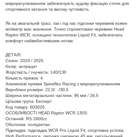
мікрорегулюванням забезпечують чудову фіксацію стопи для
спортивного катання та високу чутливість.
Як на змагальній трасі, так і під час підгонки черевиків кожен
міліметр має значення. Точно спроектовані черевики Head
Raptor WCR, оснащені технологією Liquid Fit, забезпечать
комфорт найвибагливішим ногам.
ДЕТАЛІ:
Сезон: 2024 / 2025
Колір: антрацит
Жорсткість / гнучкість: 140/130
Кількість пряжок: 4
Алюмінієві пряжки Spineflex Racing з мікрорегулюванням
Вироблені розміри: 22,0/.../30,5
Ширина метатарзальної частини: 96 мм / 26,5
Цільова група: Експерт
Код товару: 603026
ОСОБЛИВОСТІ HEAD Raptor WCR 130S:
Останній: RS 1800cc
Оболонка: поліуретан
Підкладка: підкладка WCR Pro Liquid Fit, спортивна устілка
High Performance, липучка шириною 45 мм, регульований