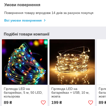
Умови повернення
Повернення товару впродовж 14 днів за рахунок покупця
Всі умови повернення
Подібні товари компанії
Гірлянда LED на
Гірлянда LED на
Гірл
батарейках, 5 м, 50 LED,
батарейках + USB, 10 м,
бата
кольорова
жовта
жовт
89
199
89
₴
₴