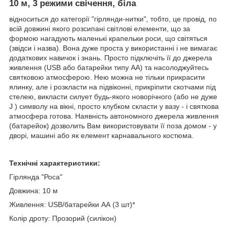
10 м, 3 режими свічення, біла
відноситься до категорії "гірлянди-нитки", тобто, це провід, по
всій довжині якого розсипані світлові елементи, що за
формою нагадують маленькі крапельки роси, що світяться
(звідси і назва). Вона дуже проста у використанні і не вимагає
додаткових навичок і знань. Просто підключіть її до джерела
живлення (USB або батарейки типу АА) та насолоджуйтесь
святковою атмосферою. Нею можна не тільки прикрасити
ялинку, але і розкласти на підвіконні, прикріпити скотчами під
стелею, викласти силует будь-якого новорічного (або не дуже
J ) символу на вікні, просто клубком скласти у вазу - і святкова
атмосфера готова. Наявність автономного джерела живлення
(батарейок) дозволить Вам використовувати її поза домом - у
дворі, машині або як елемент карнавального костюма.
Технічні характеристики:
Гірлянда "Роса"
Довжина: 10 м
Живлення: USB/батарейки АА (3 шт)*
Колір дроту: Прозорий (силікон)