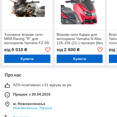
Тоноване вітрове скло
Вітрове скло Kappa для
Вітр
MRA Racing "R" для
мотоцикла Yamaha N-Max
Yama
мотоциклів Yamaha FZ-09
125-155 (21-) прозоре [без
тоно
[06].
вкладень].
потр
6 010
2 600
від
₴
від
₴
від
Купити
Купити
Про нас
92% позитивних з 51 відгука за рік
Працює з 30.04.2019
м. Нововолинськ
Нововолинськ, Україна