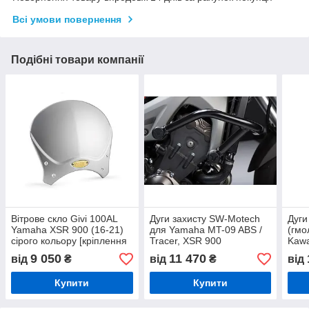
Всі умови повернення
Подібні товари компанії
Вітрове скло Givi 100AL
Дуги захисту SW-Motech
Дуги
Yamaha XSR 900 (16-21)
для Yamaha MT-09 ABS /
(гмо
сірого кольору [кріплення
Tracer, XSR 900
Kawa
в комплекті].
SE (
9 050
11 470
від
₴
від
₴
від
Купити
Купити