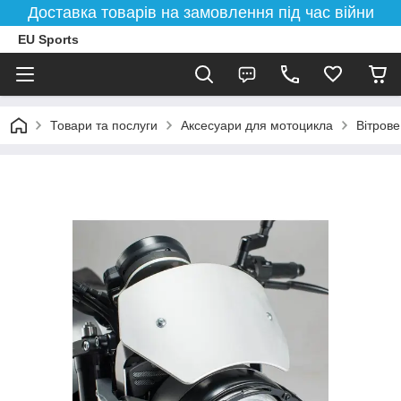
Доставка товарів на замовлення під час війни
EU Sports
Товари та послуги
Аксесуари для мотоцикла
Вітрове