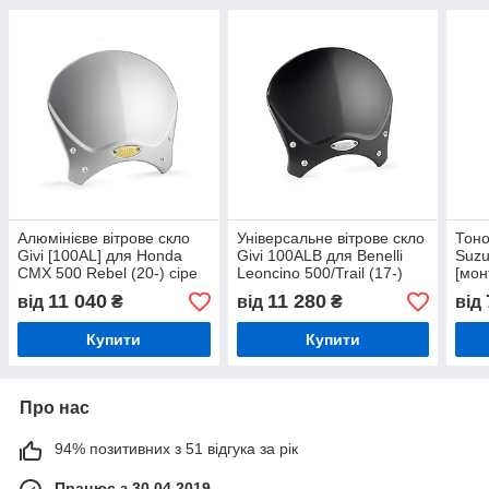
Алюмінієве вітрове скло
Універсальне вітрове скло
Тоно
Givi [100AL] для Honda
Givi 100ALB для Benelli
Suzu
CMX 500 Rebel (20-) сіре
Leoncino 500/Trail (17-)
[мон
[монтаж у комплекті].
[фітинг у комплекті] чорне
11 040
11 280
від
₴
від
₴
від
Купити
Купити
Про нас
94% позитивних з 51 відгука за рік
Працює з 30.04.2019