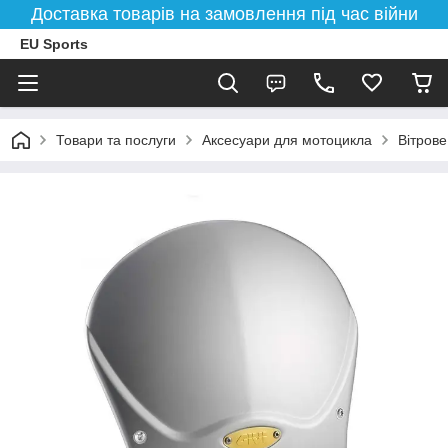
Доставка товарів на замовлення під час війни
EU Sports
Товари та послуги
Аксесуари для мотоцикла
Вітрове