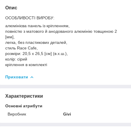
Опис
ОСОБЛИВОСТІ ВИРОБУ:
алюмінієва панель із кріпленням,
повністю з матового й анодованого алюмінію товщиною 2
[мм],
легка, без пластикових деталей,
стиль Race Cafe,
розміри: 20,5 x 26,5 [см] (в.х.ш.),
колір: сірий
кріплення в комплекті
Приховати
Характеристики
Основні атрибути
Виробник
Givi