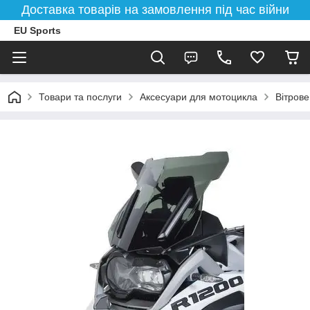
Доставка товарів на замовлення під час війни
EU Sports
Товари та послуги
Аксесуари для мотоцикла
Вітрове