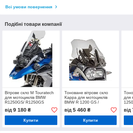
Всі умови повернення
Подібні товари компанії
Вітрове скло M Touratech
Тоноване вітрове скло
Тоно
для мотоциклів BMW
Kappa для мотоциклів
для 
R1250GS/ R1250GS
BMW R 1200 GS /
1250
Adventure/ R1200GS (LC)
Adventure (16-18), R 1250
[мон
9 180
5 460
від
₴
від
₴
від
прозоре
GS / Adventure (19-)
Купити
Купити