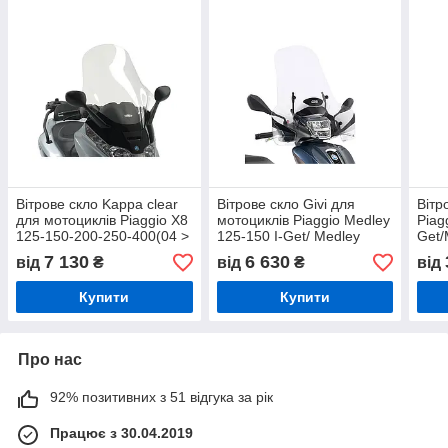
Вітрове скло Kappa clear
Вітрове скло Givi для
Вітр
для мотоциклів Piaggio X8
мотоциклів Piaggio Medley
Piag
125-150-200-250-400(04 >
125-150 I-Get/ Medley
Get/
10),X-EVO 125-250-400
S125-150 I-GET (20-)
GET 
7 130
6 630
від
₴
від
₴
від
(07 > 11)
прозоре
дода
Купити
Купити
Про нас
92% позитивних з 51 відгука за рік
Працює з 30.04.2019