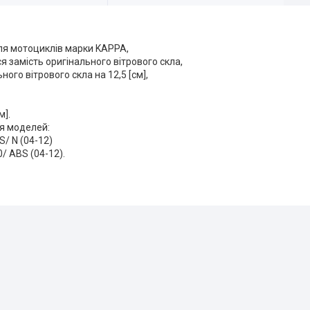
для мотоциклів марки KAPPA,
 замість оригінального вітрового скла,
ного вітрового скла на 12,5 [см],
м].
я моделей:
S/ N (04-12)
/ ABS (04-12).