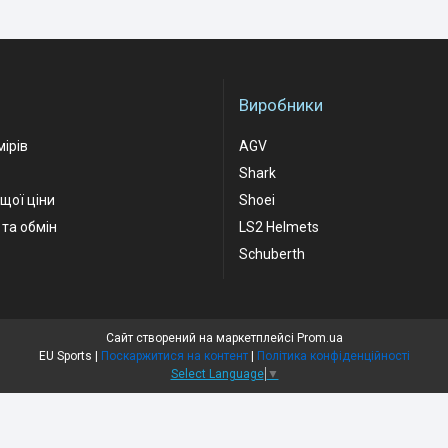
Виробники
мірів
AGV
Shark
ащої ціни
Shoei
та обмін
LS2 Helmets
Schuberth
Сайт створений на маркетплейсі
Prom.ua
EU Sports |
Поскаржитися на контент
|
Політика конфіденційності
Select Language
▼