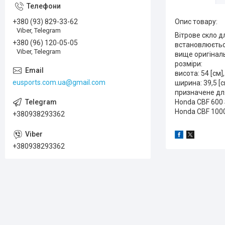
+380 (93) 829-33-62
Опис товару:
Viber, Telegram
Вітрове скло 
+380 (96) 120-05-05
встановлюється
Viber, Telegram
вище оригіналь
розміри:
висота: 54 [см],
eusports.com.ua@gmail.com
ширина: 39,5 [с
призначене дл
Honda CBF 600 
Honda CBF 1000
+380938293362
+380938293362