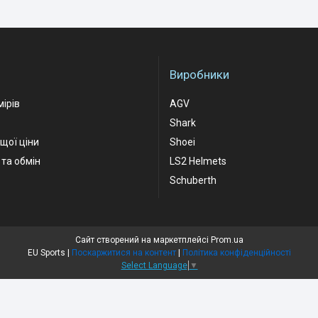
Виробники
мірів
AGV
Shark
ащої ціни
Shoei
та обмін
LS2 Helmets
Schuberth
Сайт створений на маркетплейсі
Prom.ua
EU Sports |
Поскаржитися на контент
|
Політика конфіденційності
Select Language
▼