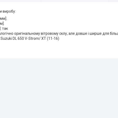
и виробу:
[мм].
м].
: так
огічно оригінальному вітровому склу, але довше і ширше для більш
 Suzuki DL 650 V-Strom/ XT (11-16)