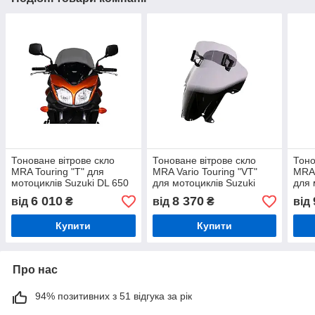
Тоноване вітрове скло
Тоноване вітрове скло
Тоно
MRA Touring "T" для
MRA Vario Touring "VT"
MRA 
мотоциклів Suzuki DL 650
для мотоциклів Suzuki
для 
V-Strom/ XT (11-16)
GSX 650 F/ 1250 F (10-)
650 
6 010
8 370
від
₴
від
₴
від
Купити
Купити
Про нас
94% позитивних з 51 відгука за рік