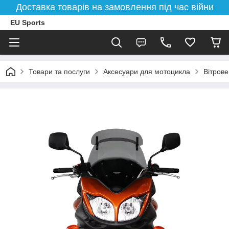
Доставка товарів на замовлення під час війни
EU Sports
Товари та послуги
Аксесуари для мотоцикла
Вітрове