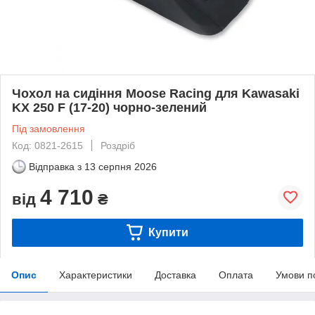
Чохол на сидіння Moose Racing для Kawasaki
KX 250 F (17-20) чорно-зелений
Під замовлення
Код: 0821-2615
Роздріб
Відправка з
13 серпня 2026
4 710
від
₴
Купити
Опис
Характеристики
Доставка
Оплата
Умови п