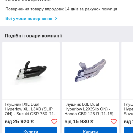
Повернення товару впродовж 14 днів за рахунок покупця
Всі умови повернення
Подібні товари компанії
Глушник IXIL Dual
Глушник IXIL Dual
Глуш
Hyperlow XL, L3XB (SLIP
Hyperlow L2X(Slip ON) -
Hype
ON) - Suzuki GSR 750 [11-
Honda CBR 125 R [11-15]
Suzu
16] / GSX 750 S [17-20]
750 
25 920
15 930
від
₴
від
₴
від
Купити
Купити