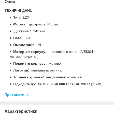
Опис
ТЕХНІЧНІ ДАНІ:
Тип:
L2X
Форма:
двокругла [45 мм]
Довжина
:
242 мм
Вага:
3 кг
Омологація:
Ні
Матеріал корпусу:
нержавіюча сталь [AISI304 -
матове покриття]
Покриття корпусу:
матове
Логотип:
клепана пластина
Торцева кришка:
анодований алюміній
Підходить до:
Suzuki GSX 600 R / GSX 750 R [11-15]
Приховати
Характеристики