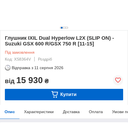
Глушник IXIL Dual Hyperlow L2X (SLIP ON) -
Suzuki GSX 600 R/GSX 750 R [11-15]
Під замовлення
Код: XS8364V
Роздріб
Відправка з
11 серпня 2026
15 930
від
₴
Купити
Опис
Характеристики
Доставка
Оплата
Умови п