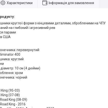
Характеристики
Інформація для замовлення
родукту:
ушники круглої форми з кінцевими деталями, обробленими на ЧПУ
ний на глибокий і агресивний рев
ся парами
 в США
конечника: перевернутий
liminator 400
шника: круглий
они
 діаметр: 10 см (4 дюйми)
облення: хром
онечника: чорний
 King (95-03)
 King (07-08)
Road King (08-09)
Road King - 2016