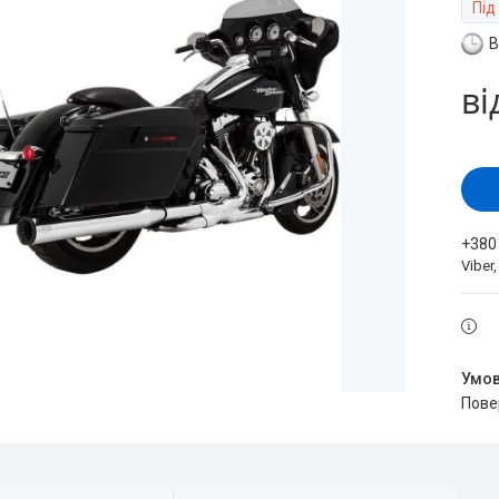
Під
В
ві
+380
Viber
пов