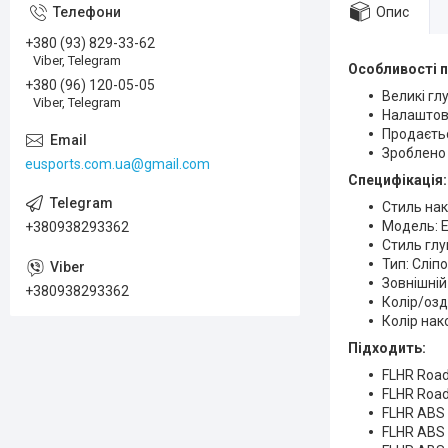
Опис
+380 (93) 829-33-62
Viber, Telegram
Особливості п
+380 (96) 120-05-05
Великі гл
Viber, Telegram
Налаштова
Продаєть
Зроблено
eusports.com.ua@gmail.com
Специфікація:
Стиль на
Модель: E
+380938293362
Стиль глу
Тип: Сліп
Зовнішній
+380938293362
Колір/озд
Колір нак
Підходить:
FLHR Road
FLHR Road
FLHR ABS 
FLHR ABS 