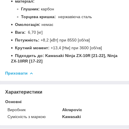
матеріал:
Глушник:
карбон
Торцева кришка:
нержавіюча сталь
Омологація:
немає
Вага:
6,70 [кг]
Потужність:
+8,2 [кВт] при 8550 [об/хв]
Крутний момент:
+13,4 [Нм] при 3600 [об/хв]
Підходить до: Kawasaki Ninja ZX-10R [21-22], Ninja
ZX-10RR [17-22]
Приховати
Характеристики
Основні
Виробник
Akrapovic
Сумісність з маркою
Kawasaki