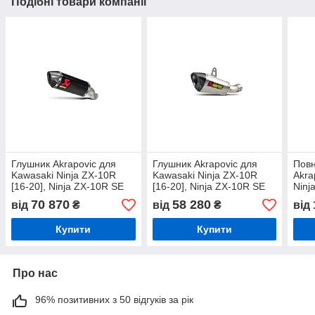
Подібні товари компанії
Глушник Akrapovic для
Глушник Akrapovic для
Повн
Kawasaki Ninja ZX-10R
Kawasaki Ninja ZX-10R
Akra
[16-20], Ninja ZX-10R SE
[16-20], Ninja ZX-10R SE
Ninj
[18-20], Ninja ZX-10RR
[18-20], Ninja ZX-10RR
ZX-1
70 870
58 280
від
₴
від
₴
від
[17-20]
[17-20]
ZX-
Купити
Купити
Про нас
96% позитивних з 50 відгуків за рік