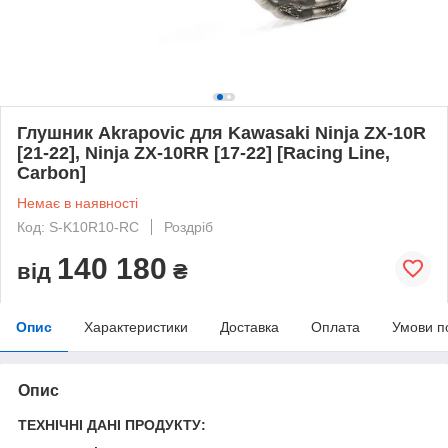
Глушник Akrapovic для Kawasaki Ninja ZX-10R
[21-22], Ninja ZX-10RR [17-22] [Racing Line,
Carbon]
Немає в наявності
Код: S-K10R10-RC
Роздріб
140 180
від
₴
Опис
Характеристики
Доставка
Оплата
Умови п
Опис
ТЕХНІЧНІ ДАНІ ПРОДУКТУ: