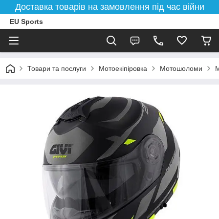
Доставка товарів на замовлення під час війни
EU Sports
Товари та послуги
Мотоекіпіровка
Мотошоломи
М