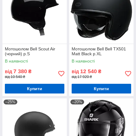
Мотошолом Bell Scout Air
Мотошолом Bell Bell TX501
(чорний) р.S
Matt Black р.XL
В наявності
В наявності
7 380
12 540
від
₴
від
₴
від 10 540 ₴
від 17 920 ₴
Купити
Купити
–25%
–20%