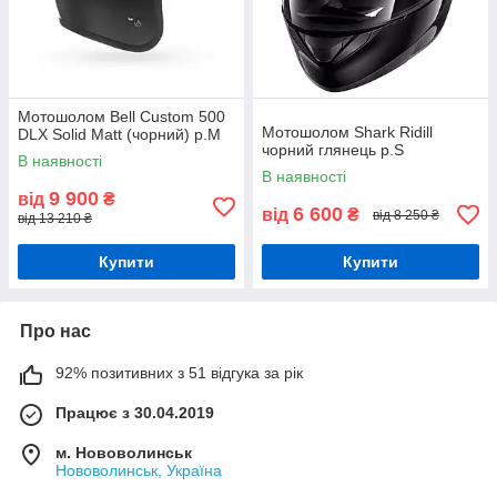
Мотошолом Bell Custom 500
Мотошолом Shark Ridill
DLX Solid Matt (чорний) р.М
чорний глянець р.S
В наявності
В наявності
9 900
від
₴
6 600
від
₴
від 8 250 ₴
від 13 210 ₴
Купити
Купити
Про нас
92% позитивних з 51 відгука за рік
Працює з 30.04.2019
м. Нововолинськ
Нововолинськ, Україна