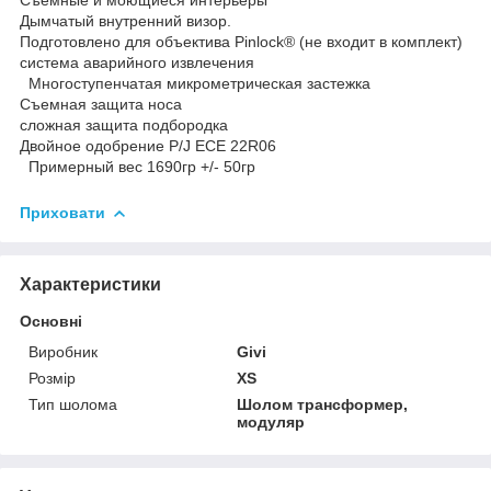
Дымчатый внутренний визор.
Подготовлено для объектива Pinlock® (не входит в комплект)
система аварийного извлечения
Многоступенчатая микрометрическая застежка
Съемная защита носа
сложная защита подбородка
Двойное одобрение P/J ECE 22R06
Примерный вес 1690гр +/- 50гр
Приховати
Характеристики
Основні
Виробник
Givi
Розмір
XS
Тип шолома
Шолом трансформер,
модуляр