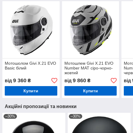
Мотошолом Givi X.21 EVO
Мотошлем Givi X.21 EVO
Мото
Basic білий
Number МАТ сіро-чорно-
Numb
жовтий
чер
9 360
9 860
від
₴
від
₴
від
Купити
Купити
Акційні пропозиції та новинки
–30%
–30%