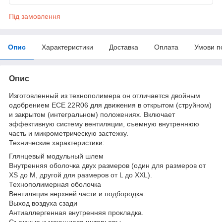
Під замовлення
Опис
Характеристики
Доставка
Оплата
Умови п
Опис
Изготовленный из технополимера он отличается двойным
одобрением ECE 22R06 для движения в открытом (струйном)
и закрытом (интегральном) положениях. Включает
эффективную систему вентиляции, съемную внутреннюю
часть и микрометрическую застежку.
Технические характеристики:
Глянцевый модульный шлем
Внутренняя оболочка двух размеров (один для размеров от
XS до M, другой для размеров от L до XXL).
Технополимерная оболочка
Вентиляция верхней части и подбородка.
Выход воздуха сзади
Антиаллергенная внутренняя прокладка.
Съемные и моющиеся интерьеры