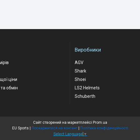
Виробники
мірів
AGV
Shark
ащої ціни
Shoei
та обмін
LS2 Helmets
Schuberth
Сайт створений на маркетплейсі
Prom.ua
EU Sports |
Поскаржитися на контент
|
Політика конфіденційності
Select Language
▼