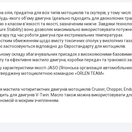
а олія, придатна для всіх типів мотоциклів та скутерів, у тому числ
будь-якого об'єму двигуна. Ідеально підходить для двоколісних тра
ю з класом в'язкості та якості, зазначеним нижче. Завдяки техноло
ure Stability) воно дозволяє максимально використовувати потужн
гару під час роботи двигуна при екстремальних температурах.
рстким обмеженням щодо вмісту токсичних сполук у вихлопних газ
і застосовуються відповідно до Євростандарту для мотоциклів.
ьному складу збагачувальних присадок з високоякісними базовими
ту та ефективне мастило двигуна, коробки передач та трансмісії за
і характеристики якості JASO (Японська організація автомобільних
ідтверджену мотоциклетною командою «ORLEN TEAM».
 мастила чотиритактних двигунів мотоциклів Cruiser, Chopper, Endu
одить для двигунів V-Twin. Масло також можна використовувати д
нсмісій із мокрим зчепленням.