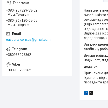
+380 (93) 829-33-62
Напівсинтетичн
Viber, Telegram
виробників та 
рекомендує олі
+380 (96) 120-05-05
(High Temperat
Viber, Telegram
відкладення на
Відповідає жо
середовища, як
eusports.com.ua@gmail.com
Завдяки ідеал
стабільну робо
+380938293362
Він має найвищ
надійності, п
додаток
+380938293362
Призначено для
Ідеально підх
передач та тра