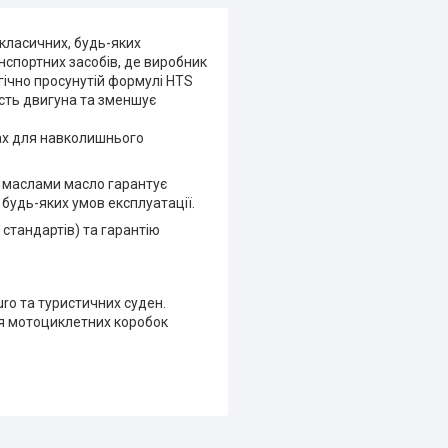
і класичних, будь-яких
нспортних засобів, де виробник
гічно просунутій формулі HTS
ість двигуна та зменшує
ах для навколишнього
 маслами масло гарантує
 будь-яких умов експлуатації.
 стандартів) та гарантію
ro та туристичних суден.
ля мотоциклетних коробок