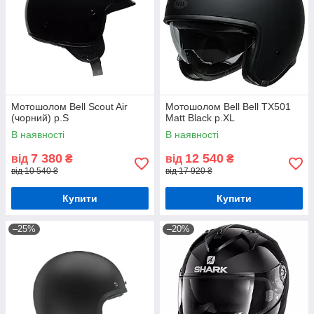
Мотошолом Bell Scout Air
Мотошолом Bell Bell TX501
(чорний) р.S
Matt Black р.XL
В наявності
В наявності
7 380
12 540
від
₴
від
₴
від 10 540 ₴
від 17 920 ₴
Купити
Купити
–25%
–20%