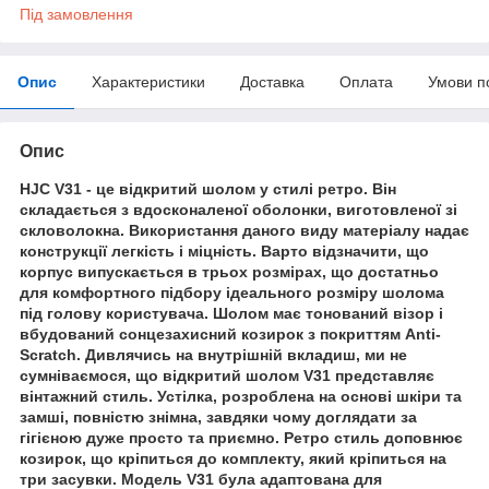
Під замовлення
Опис
Характеристики
Доставка
Оплата
Умови п
Опис
HJC V31 - це відкритий шолом у стилі ретро. Він
складається з вдосконаленої оболонки, виготовленої зі
скловолокна. Використання даного виду матеріалу надає
конструкції легкість і міцність. Варто відзначити, що
корпус випускається в трьох розмірах, що достатньо
для комфортного підбору ідеального розміру шолома
під голову користувача. Шолом має тонований візор і
вбудований сонцезахисний козирок з покриттям Anti-
Scratch. Дивлячись на внутрішній вкладиш, ми не
сумніваємося, що відкритий шолом V31 представляє
вінтажний стиль. Устілка, розроблена на основі шкіри та
замші, повністю знімна, завдяки чому доглядати за
гігієною дуже просто та приємно. Ретро стиль доповнює
козирок, що кріпиться до комплекту, який кріпиться на
три засувки. Модель V31 була адаптована для