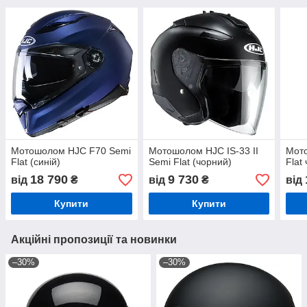
Мотошолом HJC F70 Semi
Мотошолом HJC IS-33 II
Мото
Flat (синій)
Semi Flat (чорний)
Flat
18 790
9 730
від
₴
від
₴
від
Купити
Купити
Акційні пропозиції та новинки
–30%
–30%