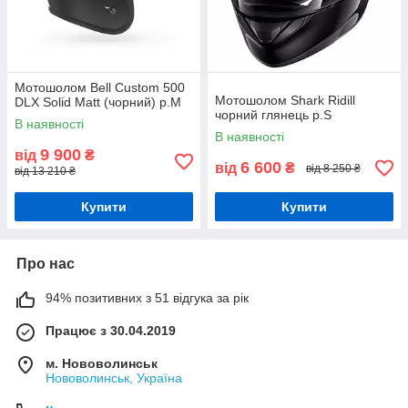
Мотошолом Bell Custom 500
Мотошолом Shark Ridill
DLX Solid Matt (чорний) р.М
чорний глянець р.S
В наявності
В наявності
9 900
від
₴
6 600
від
₴
від 8 250 ₴
від 13 210 ₴
Купити
Купити
Про нас
94% позитивних з 51 відгука за рік
Працює з 30.04.2019
м. Нововолинськ
Нововолинськ, Україна