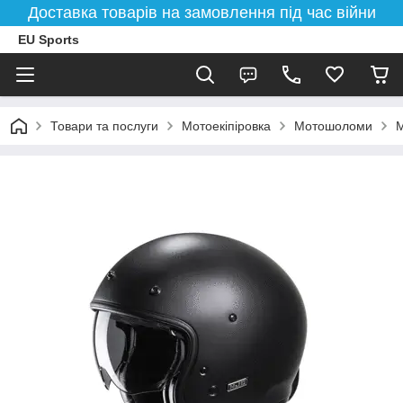
Доставка товарів на замовлення під час війни
EU Sports
Товари та послуги
Мотоекіпіровка
Мотошоломи
М