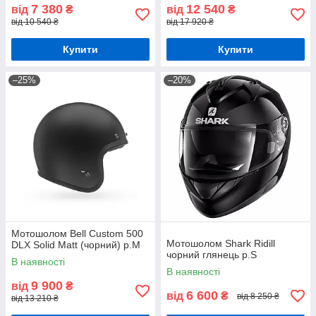
7 380
12 540
від
₴
від
₴
від 10 540 ₴
від 17 920 ₴
Купити
Купити
–25%
–20%
Мотошолом Bell Custom 500
Мотошолом Shark Ridill
DLX Solid Matt (чорний) р.М
чорний глянець р.S
В наявності
В наявності
9 900
від
₴
6 600
від
₴
від 8 250 ₴
від 13 210 ₴