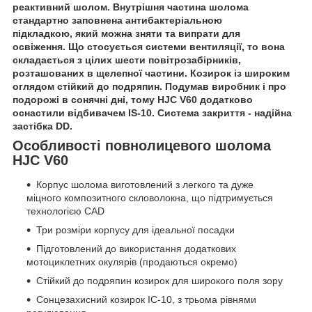
реактивний шолом. Внутрішня частина шолома
стандартно заповнена антибактеріальною
підкладкою, який можна зняти та випрати для
освіження. Що стосується системи вентиляції, то вона
складається з цілих шести повітрозабірників,
розташованих в щелепної частини. Козирок із широким
оглядом стійкий до подряпин. Подумав виробник і про
подорожі в сонячні дні, тому HJC V60 додатково
оснастили відбивачем IS-10. Система закриття - надійна
застібка DD.
Особливості повнолицевого шолома
HJC V60
Корпус шолома виготовлений з легкого та дуже
міцного композитного скловолокна, що підтримується
технологією CAD
Три розміри корпусу для ідеальної посадки
Підготовлений до використання додаткових
мотоциклетних окулярів (продаються окремо)
Стійкий до подряпин козирок для широкого поля зору
Сонцезахисний козирок ІС-10, з трьома рівнями