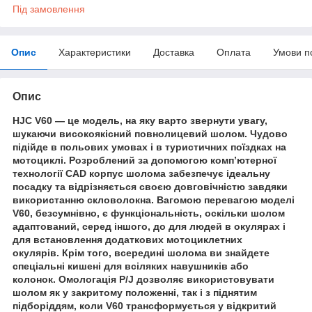
Під замовлення
Опис
Характеристики
Доставка
Оплата
Умови п
Опис
HJC V60 — це модель, на яку варто звернути увагу,
шукаючи високоякісний повнолицевий шолом. Чудово
підійде в польових умовах і в туристичних поїздках на
мотоциклі. Розроблений за допомогою комп’ютерної
технології CAD корпус шолома забезпечує ідеальну
посадку та відрізняється своєю довговічністю завдяки
використанню скловолокна. Вагомою перевагою моделі
V60, безсумнівно, є функціональність, оскільки шолом
адаптований, серед іншого, до для людей в окулярах і
для встановлення додаткових мотоциклетних
окулярів. Крім того, всередині шолома ви знайдете
спеціальні кишені для всіляких навушників або
колонок. Омологація P/J дозволяє використовувати
шолом як у закритому положенні, так і з піднятим
підборіддям, коли V60 трансформується у відкритий