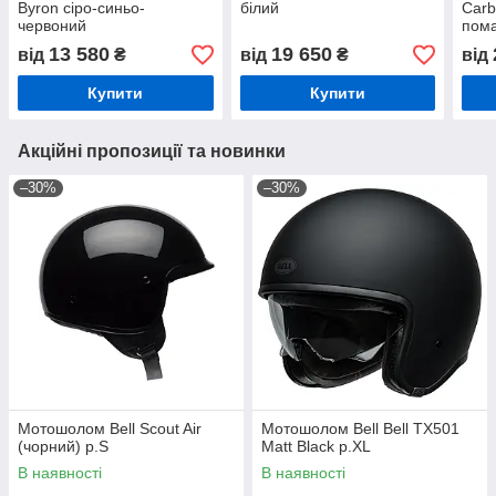
Byron сіро-синьо-
білий
Carb
червоний
пом
13 580
19 650
від
₴
від
₴
від
Купити
Купити
Акційні пропозиції та новинки
–30%
–30%
Мотошолом Bell Scout Air
Мотошолом Bell Bell TX501
(чорний) р.S
Matt Black р.XL
В наявності
В наявності