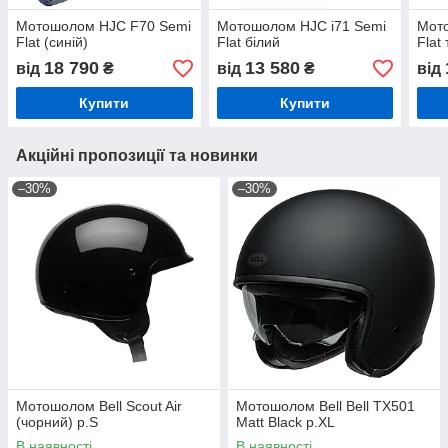
Мотошолом HJC F70 Semi
Мотошолом HJC i71 Semi
Мото
Flat (синій)
Flat білий
Flat
18 790
13 580
від
₴
від
₴
від
Купити
Купити
Акційні пропозиції та новинки
–30%
–30%
Мотошолом Bell Scout Air
Мотошолом Bell Bell TX501
(чорний) р.S
Matt Black р.XL
В наявності
В наявності