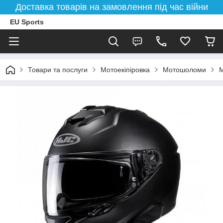
Доставка товарів на замовлення під час війни
EU Sports
Товари та послуги
Мотоекіпіровка
Мотошоломи
М