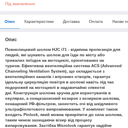
Під замовлення
Опис
Характеристики
Доставка
Оплата
Умови п
Опис
Повнолицевий шолом HJC i71 - відмінна пропозиція для
людей, які шукають шолом для їзди по місту або
тривалих поїздок на мотоциклі, орієнтованих на
туризм. Ефективна вентиляційна система ACS (Advanced
Channeling Ventilation System), що складається з
вентиляційних каналів і впускних отворів, гарантує
ідеальну циркуляцію повітря в шоломі навіть під час
подорожей на мотоциклі в надзвичайно спекотні
дні. Конструкція шолома зручна для користувачів в
окулярах, а сонцезахисний козирок з козирком шолома,
оснащений УФ-фільтром, захистить очі від шкідливого
ультрафіолетового випромінювання. У комплект також
входить Pinlock, який можна прикріпити до скла шолома,
таким чином захищаючи візир від процесу
випаровування. Застібка Microlock гарантує надійне