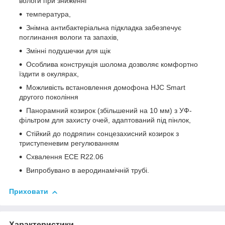
вологи при зниженні
температура,
Знімна антибактеріальна підкладка забезпечує
поглинання вологи та запахів,
Змінні подушечки для щік
Особлива конструкція шолома дозволяє комфортно
їздити в окулярах,
Можливість встановлення домофона HJC Smart
другого покоління
Панорамний козирок (збільшений на 10 мм) з УФ-
фільтром для захисту очей, адаптований під пінлок,
Стійкий до подряпин сонцезахисний козирок з
триступеневим регулюванням
Схвалення ECE R22.06
Випробувано в аеродинамічній трубі.
Приховати
Характеристики