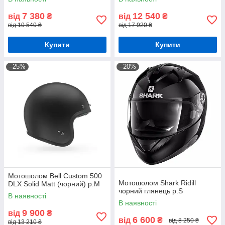
7 380
12 540
від
₴
від
₴
від 10 540 ₴
від 17 920 ₴
Купити
Купити
–25%
–20%
Мотошолом Bell Custom 500
Мотошолом Shark Ridill
DLX Solid Matt (чорний) р.М
чорний глянець р.S
В наявності
В наявності
9 900
від
₴
6 600
від
₴
від 8 250 ₴
від 13 210 ₴