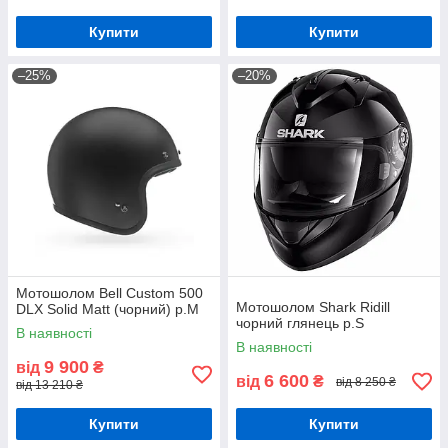
Купити
Купити
–25%
–20%
Мотошолом Bell Custom 500
Мотошолом Shark Ridill
DLX Solid Matt (чорний) р.М
чорний глянець р.S
В наявності
В наявності
9 900
від
₴
6 600
від
₴
від 8 250 ₴
від 13 210 ₴
Купити
Купити