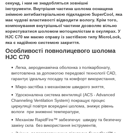
секунд, і нам не знадобляться зовнішні
інструменти. Внутрішня частина шолома оснащена
знімною антибактеріальною підкладкою SuperCool, яка
має чудові властивості відводити вологу. Крім того,
компонування внутрішньої частини дозволяє вільно
користуватися шоломом мотоциклістам в окулярах. У
HJC C70 ми маємо справу із застібкою типу MicroLock,
яка є надійною системою закриття.
Особливості повнолицевого шолома
HJC C70
Легка, аеродинамічна оболонка з полікарбонату,
виготовлена за допомогою передової технології CAD,
гарантує ідеальну посадку та комфорт використання,
Мікро-застібка з механізмом швидкого зняття,
Удосконалена система вентиляції (ACS - Advanced
Channeling Ventilation System) покращує процес
циркуляції повітря всередині шолома, знижує рівень
вологи при зниженні температури,
Механізм RapidFire™ забезпечує швидку та безпечну
заміну скла без використання інструментів,