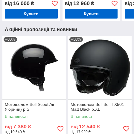
16 000
12 960
від
₴
від
₴
від
Купити
Купити
Акційні пропозиції та новинки
–30%
–30%
Мотошолом Bell Scout Air
Мотошолом Bell Bell TX501
(чорний) р.S
Matt Black р.XL
В наявності
В наявності
7 380
12 540
від
₴
від
₴
від 10 540 ₴
від 17 920 ₴