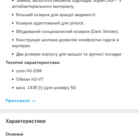
Знімна, вологопоглинаюча підкладка SuperCool™ з
антибактеріального матеріалу,
Більший козирок для кращої видимості
Козирок адаптований для pinlock,
Вбудований сонцезахисний козирок (Dark Smoke),
Конструкція шолома дозволяє комфортно їздити в
окулярах
Два розміри корпусу для кращої та зручної посадки
Технічні характеристики:
скло HJ-20M
Обман HJ-V7
вага: 1438 [г] (для розміру M)
Приховати
Характеристики
Основні