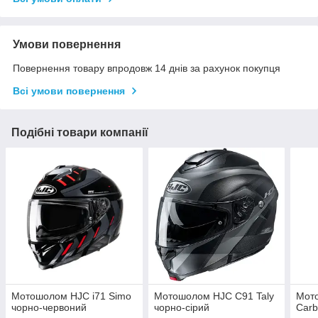
Умови повернення
Повернення товару впродовж 14 днів за рахунок покупця
Всі умови повернення
Подібні товари компанії
Мотошолом HJC i71 Simo
Мотошолом HJC C91 Taly
Мот
чорно-червоний
чорно-сірий
Carb