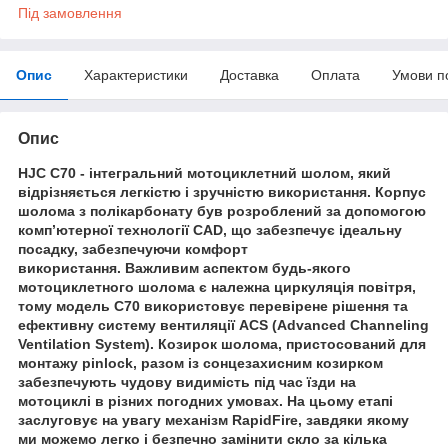
Під замовлення
Опис
Характеристики
Доставка
Оплата
Умови п
Опис
HJC C70 - інтегральний мотоциклетний шолом, який
відрізняється легкістю і зручністю використання. Корпус
шолома з полікарбонату був розроблений за допомогою
комп’ютерної технології CAD, що забезпечує ідеальну
посадку, забезпечуючи комфорт
використання. Важливим аспектом будь-якого
мотоциклетного шолома є належна циркуляція повітря,
тому модель C70 використовує перевірене рішення та
ефективну систему вентиляції ACS (Advanced Channeling
Ventilation System). Козирок шолома, пристосований для
монтажу pinlock, разом із сонцезахисним козирком
забезпечують чудову видимість під час їзди на
мотоциклі в різних погодних умовах. На цьому етапі
заслуговує на увагу механізм RapidFire, завдяки якому
ми можемо легко і безпечно замінити скло за кілька