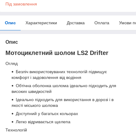
Під замовлення
Опис
Характеристики
Доставка
Оплата
Умови п
Опис
Мотоциклетний шолом LS2 Drifter
Огляд
Безліч використовуваних технологій підвищує
комфорт і задоволення від водіння
Обтічна оболонка шолома ідеально підходить для
високих швидкостей
Ідеально підходить для використання в дорозі і в
якості міського шолома
Доступний у багатьох кольорах
Легко відривається щелепа
Технологій