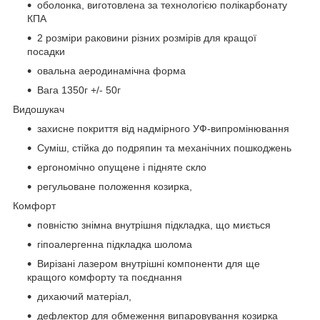
оболонка, виготовлена за технологією полікарбонату
КПА
2 розміри раковини різних розмірів для кращої
посадки
овальна аеродинамічна форма
Вага 1350г +/- 50г
Видошукач
захисне покриття від надмірного УФ-випромінювання
Суміш, стійка до подряпин та механічних пошкоджень
ергономічно опущене і підняте скло
регульоване положення козирка,
Комфорт
повністю знімна внутрішня підкладка, що миється
гіпоалергенна підкладка шолома
Вирізані лазером внутрішні компоненти для ще
кращого комфорту та поєднання
дихаючий матеріал,
дефлектор для обмеження випаровування козирка