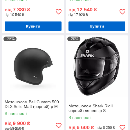
7 380
12 540
від
₴
від
₴
від 10 540 ₴
від 17 920 ₴
Купити
Купити
–25%
–20%
Мотошолом Bell Custom 500
Мотошолом Shark Ridill
DLX Solid Matt (чорний) р.М
чорний глянець р.S
В наявності
В наявності
9 900
від
₴
6 600
від
₴
від 8 250 ₴
від 13 210 ₴