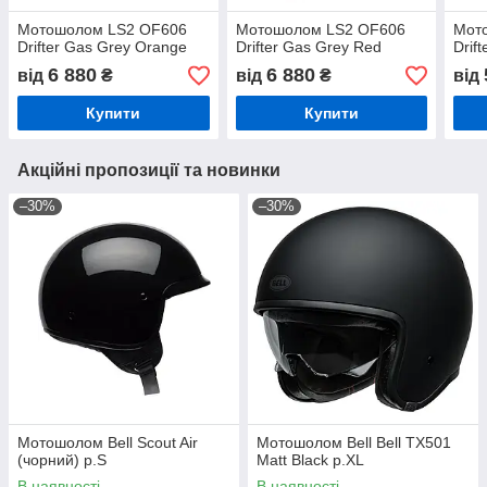
Мотошолом LS2 OF606
Мотошолом LS2 OF606
Мот
Drifter Gas Grey Orange
Drifter Gas Grey Red
Drift
6 880
6 880
від
₴
від
₴
від
Купити
Купити
Акційні пропозиції та новинки
–30%
–30%
Мотошолом Bell Scout Air
Мотошолом Bell Bell TX501
(чорний) р.S
Matt Black р.XL
В наявності
В наявності