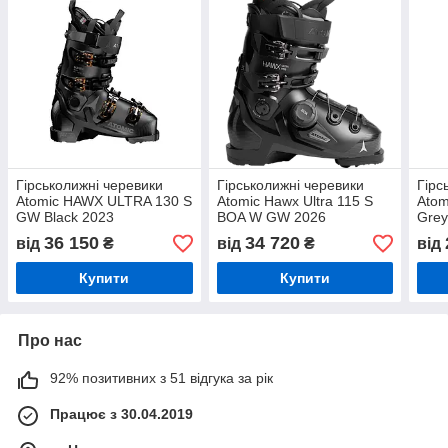
Гірськолижні черевики
Гірськолижні черевики
Гірс
Atomic HAWX ULTRA 130 S
Atomic Hawx Ultra 115 S
Atom
GW Black 2023
BOA W GW 2026
Grey
36 150
34 720
від
₴
від
₴
від
Купити
Купити
Про нас
92% позитивних з 51 відгука за рік
Працює з 30.04.2019