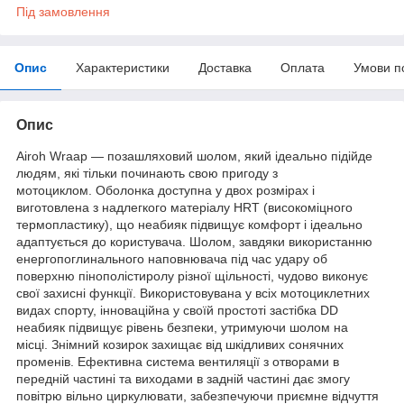
Під замовлення
Опис
Характеристики
Доставка
Оплата
Умови п
Опис
Airoh Wraap — позашляховий шолом, який ідеально підійде
людям, які тільки починають свою пригоду з
мотоциклом. Оболонка доступна у двох розмірах і
виготовлена з надлегкого матеріалу HRT (високоміцного
термопластику), що неабияк підвищує комфорт і ідеально
адаптується до користувача. Шолом, завдяки використанню
енергопоглинального наповнювача під час удару об
поверхню пінополістиролу різної щільності, чудово виконує
свої захисні функції. Використовувана у всіх мотоциклетних
видах спорту, інноваційна у своїй простоті застібка DD
неабияк підвищує рівень безпеки, утримуючи шолом на
місці. Знімний козирок захищає від шкідливих сонячних
променів. Ефективна система вентиляції з отворами в
передній частині та виходами в задній частині дає змогу
повітрю вільно циркулювати, забезпечуючи приємне відчуття