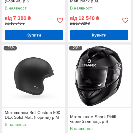
(чорний) р.S
Matt Black р.XL
В наявності
В наявності
7 380
12 540
від
₴
від
₴
від 10 540 ₴
від 17 920 ₴
Купити
Купити
–25%
–20%
Мотошолом Bell Custom 500
Мотошолом Shark Ridill
DLX Solid Matt (чорний) р.М
чорний глянець р.S
В наявності
В наявності