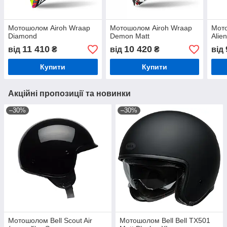
Мотошолом Airoh Wraap
Мотошолом Airoh Wraap
Мот
Diamond
Demon Matt
Alie
11 410
10 420
від
₴
від
₴
від
Купити
Купити
Акційні пропозиції та новинки
–30%
–30%
Мотошолом Bell Scout Air
Мотошолом Bell Bell TX501