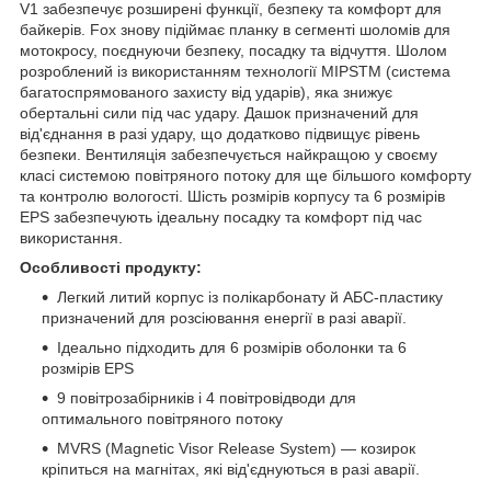
V1 забезпечує розширені функції, безпеку та комфорт для
байкерів. Fox знову підіймає планку в сегменті шоломів для
мотокросу, поєднуючи безпеку, посадку та відчуття. Шолом
розроблений із використанням технології MIPSTM (система
багатоспрямованого захисту від ударів), яка знижує
обертальні сили під час удару. Дашок призначений для
від'єднання в разі удару, що додатково підвищує рівень
безпеки. Вентиляція забезпечується найкращою у своєму
класі системою повітряного потоку для ще більшого комфорту
та контролю вологості. Шість розмірів корпусу та 6 розмірів
EPS забезпечують ідеальну посадку та комфорт під час
використання.
Особливості продукту:
Легкий литий корпус із полікарбонату й АБС-пластику
призначений для розсіювання енергії в разі аварії.
Ідеально підходить для 6 розмірів оболонки та 6
розмірів EPS
9 повітрозабірників і 4 повітровідводи для
оптимального повітряного потоку
MVRS (Magnetic Visor Release System) — козирок
кріпиться на магнітах, які від'єднуються в разі аварії.