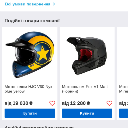
Всі умови повернення
Подібні товари компанії
Мотошолом HJC V60 Nyx
Мотошолом Fox V1 Matt
Мот
blue yellow
(чорний)
Mire
19 030
12 280
від
₴
від
₴
від
Купити
Купити