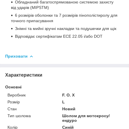
Обладнаний багатоспрямованою системою захисту
від ударів (MIPSTM)
6 розмірів оболонки та 7 розмірів пінополістиролу для
точного припасування
Знімні та мийні зручні накладки та подушечки для щік
Відповідає сертифікатам ECE 22.05 і/або DOT
Приховати
Характеристики
Основні
Виробник
F. O. X
Розмір
L
Стан
Новий
Тип шолома
Шолом для мотокросу/
ендуро
Колір
Синій