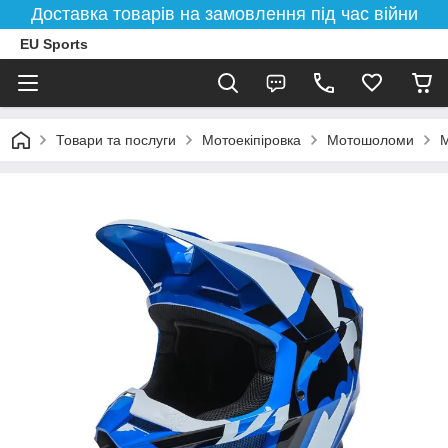
Доставка товарів на замовлення під час війни
EU Sports
Товари та послуги
Мотоекіпіровка
Мотошоломи
М