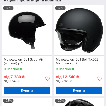
Акційні пропозиції та новинки
–30%
–30%
Мотошолом Bell Scout Air
Мотошолом Bell Bell TX501
(чорний) р.S
Matt Black р.XL
В наявності
В наявності
7 380
12 540
від
₴
від
₴
від 10 540 ₴
від 17 920 ₴
Купити
Купити
–25%
–20%