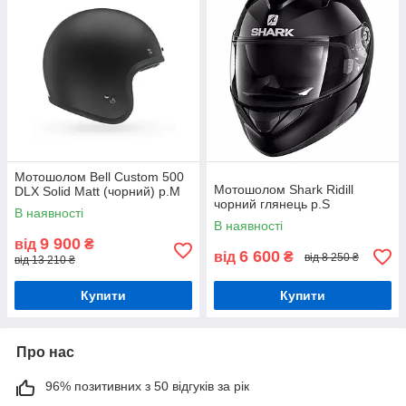
Мотошолом Bell Custom 500
Мотошолом Shark Ridill
DLX Solid Matt (чорний) р.М
чорний глянець р.S
В наявності
В наявності
9 900
від
₴
6 600
від
₴
від 8 250 ₴
від 13 210 ₴
Купити
Купити
Про нас
96% позитивних з 50 відгуків за рік