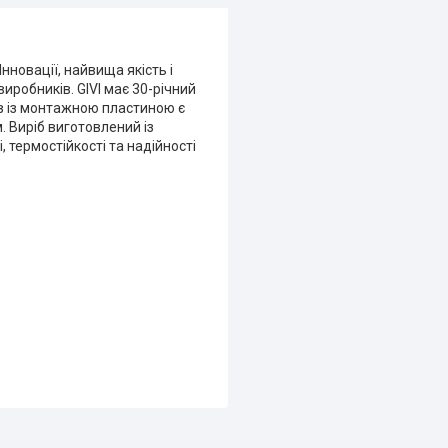
нновації, найвища якість і
виробників. GIVI має 30-річний
ів із монтажною пластиною є
. Виріб виготовлений із
, термостійкості та надійності