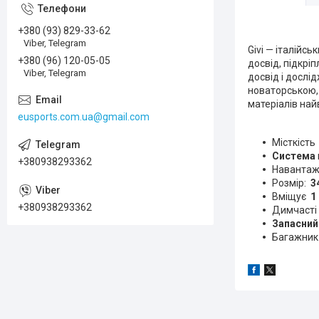
+380 (93) 829-33-62
Viber, Telegram
Givi — італійс
+380 (96) 120-05-05
досвід, підкріп
Viber, Telegram
досвід і дослі
новаторською, 
матеріалів най
eusports.com.ua@gmail.com
Місткість
Система
+380938293362
Наванта
Розмір:
3
Вміщує
1
+380938293362
Димчасті 
Запасний
Багажник