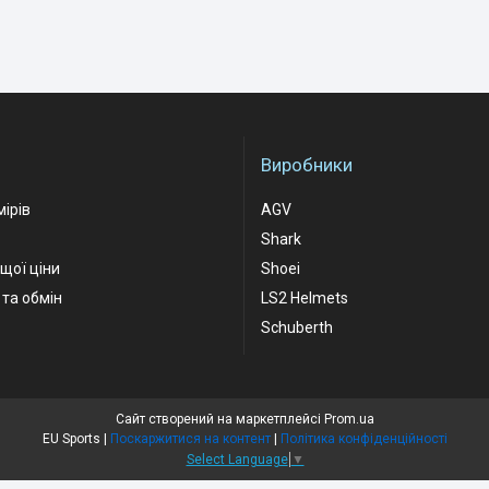
Виробники
мірів
AGV
Shark
ащої ціни
Shoei
та обмін
LS2 Helmets
Schuberth
Сайт створений на маркетплейсі
Prom.ua
EU Sports |
Поскаржитися на контент
|
Політика конфіденційності
Select Language
▼