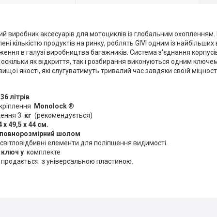
ький виробник аксесуарів для мотоциклів із глобальним охопленням. І
лені кількістю продуктів на ринку, роблять GIVI одним із найбільших 
дження в галузі виробництва багажників. Система з'єднання корпус
оскільки як відкриття, так і розбирання виконуються одним ключем
вищої якості, які слугуватимуть тривалий час завдяки своїй міцності
36 літрів
кріплення
Monolock
®
ження 3
кг
(рекомендується)
4 х 49,5 х 44 см.
 повнорозмірний шолом
світловідбивні елементи для поліпшення видимості.
 ключ у
комплекте
 продається з універсальною пластиною.