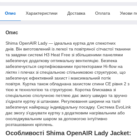
Опис
Характеристики
Доставка
Оплата
Умови п
Опис
Shima OpenAIR Lady — ідеальна куртка для спекотних
днів. Він виготовлений із легкої та повітряної сітчастої тканини
та завдяки системі H3 Heat Free зі збільшеними панелями
забезпечує додаткову оптимальну вентиляцію. Безпека
забезпечується сертифікованими протекторами Hi-flow на
ліктях і плечах зі спеціальною стільниковою структурою, що
забезпечує ефективний захист і максимальний потік
повітря. Куртка також обладнана захистом спини CE рівня 2 з
тією ж технологією та структурою. Коротка блискавка зі
спеціальною сполучною петлею дає змогу швидко та зручно
з'єднати куртку зі штанами. Регулювання ширини на талії
забезпечує найкращу індивідуальну посадку. Система EvoLink
дає змогу з'єднувати куртку з додатковим нагрівальним або
охолоджувальним шаром за допомогою інтуїтивно
розташованих кріплень.
Особливості Shima OpenAIR Lady Jacket: