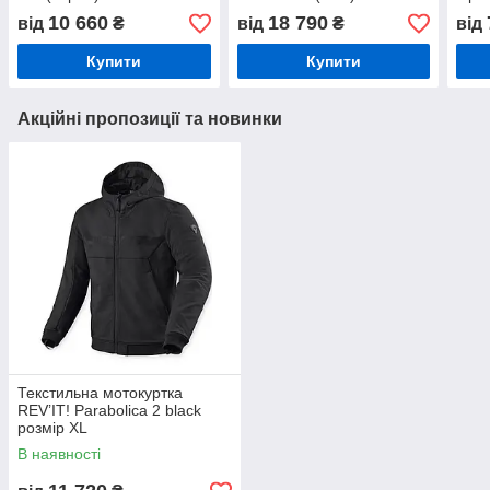
10 660
18 790
від
₴
від
₴
від
Купити
Купити
Акційні пропозиції та новинки
Текстильна мотокуртка
REV’IT! Parabolica 2 black
розмір XL
В наявності