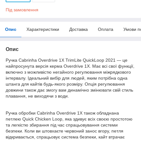
Під замовлення
Опис
Характеристики
Доставка
Оплата
Умови п
Опис
Ручка Cabrinha Overdrive 1X TrimLite QuickLoop 2021 — це
найпросунута версія керма Overdrive 1X. Має всі свої функції,
включно з можливістю негайного регулювання міжрядкового
інтервалу. Ідеальний вибір для людей, яким потрібна одна
штанга для кайтів будь-якого розміру. Опція регулювання
довжини також дає змогу вам динамічно змінювати свій стиль
плавання, не виходячи з води.
Ручка обробки Cabrinha Overdrive 1X також обладнана
петлею Quick Chicken Loop, яка здивує всіх своєю простотою
та легкістю збирання під час спрацьовування системи
безпеки. Коли ви штовхаєте червоний занос вгору, петля
відкривається, спрацьовує система безпеки, кайт втрачає