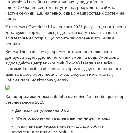
потужність і негайно приземляється у воду або на
пляж. Скидання системи інтуїтивно зрозуміле та займає
частки секунди. Це, напевно, одна з найпростіших систем на
ринку!
У системах Overdrive і 1X новинка 2021 року — це поліпшена
конструкція керма — місця, де ручки керма мають злегка
асиметричний розріз, що робить захоплення зручнішим і
легшим.
Версія Trim забезпечує просте та точне настроювання
депауера відповідно до поточних умов на воді. Зменшена
відповідність центральної лінії (Low V) і мала вага всієї
системи Trimelite забезпечують пряме відчуття повітряного
змія та дають змогу ідеально балансувати його навіть у
найзмінливіших вітрових умовах.
Характеристики керма cabrinha overdrive 1x trimrite quickloop з
регулюванням 2019:
Діапазон регулювання 8 см
М'яке оздоблення та плавальні на кінцях планки
Новий дизайн керма в системі 1X, що робить
захоплення легшим і зручнішим.