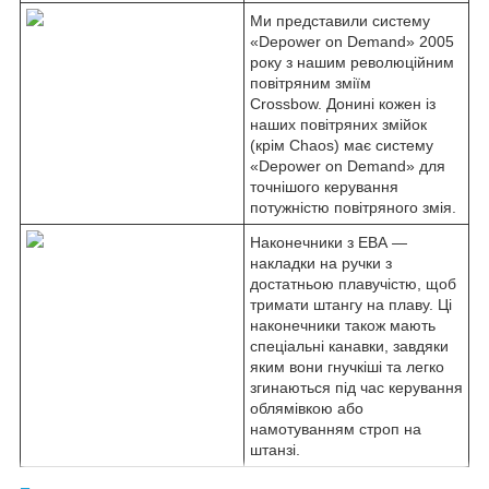
Ми представили систему
«Depower on Demand» 2005
року з нашим революційним
повітряним зміїм
Crossbow. Донині кожен із
наших повітряних змійок
(крім Chaos) має систему
«Depower on Demand» для
точнішого керування
потужністю повітряного змія.
Наконечники з ЕВА —
накладки на ручки з
достатньою плавучістю, щоб
тримати штангу на плаву. Ці
наконечники також мають
спеціальні канавки, завдяки
яким вони гнучкіші та легко
згинаються під час керування
облямівкою або
намотуванням строп на
штанзі.