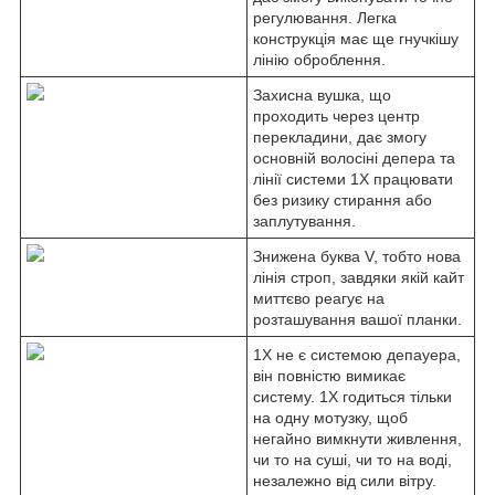
регулювання. Легка
конструкція має ще гнучкішу
лінію оброблення.
Захисна вушка, що
проходить через центр
перекладини, дає змогу
основній волосіні депера та
лінії системи 1X працювати
без ризику стирання або
заплутування.
Знижена буква V, тобто нова
лінія строп, завдяки якій кайт
миттєво реагує на
розташування вашої планки.
1X не є системою депауера,
він повністю вимикає
систему. 1X годиться тільки
на одну мотузку, щоб
негайно вимкнути живлення,
чи то на суші, чи то на воді,
незалежно від сили вітру.