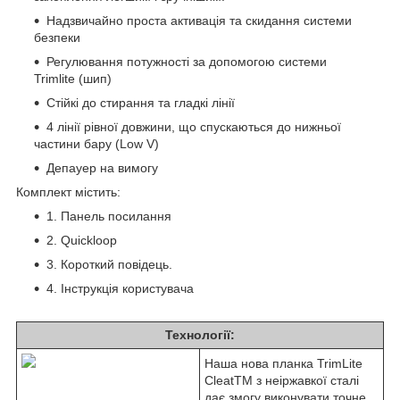
Надзвичайно проста активація та скидання системи
безпеки
Регулювання потужності за допомогою системи
Trimlite (шип)
Стійкі до стирання та гладкі лінії
4 лінії рівної довжини, що спускаються до нижньої
частини бару (Low V)
Депауер на вимогу
Комплект містить:
1. Панель посилання
2. Quickloop
3. Короткий повідець.
4. Інструкція користувача
Технології:
Наша нова планка TrimLite
CleatTM з неіржавкої сталі
дає змогу виконувати точне