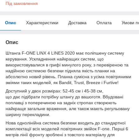
Під замовлення
Опис
Характеристики
Доставка
Оплата
Умови п
Опис
Штанга F-ONE LINX 4 LINES 2020 має поліпшену систему
керування. Ускладнення найкращих систем, що
використовувалися в грифі минулого року, з перевіреною та
надійною системою безпеки підняла якість планки на
абсолютно новий рівень. Планка сумісна з усіма повітряними
зміями таких моделей, як Bandit, Trust, Breeze і Furtive!
Доступний у двох розмірах: 52-45 см і 45-38 см,
що дає підібрати потрібну штангу до вашоготя. Вбудовані
поплавці з поперечиною на задніх стропах створюють
найкраще загальне враження, але також мають регульовану
ширину перекладини.
Нова однолінійна система безпеки входить до стандартної
комплектації всіх моделей повітряних змійок F-one. Перші 6
метрів лінії фронту зроблені з товстого матеріалу для