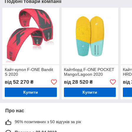
Подібні товари компанії
Кайт-купол F-ONE Bandit
Кайтборд F-ONE POCKET
Кай
S 2020
Mango/Lagoon 2020
HRD
52 270
28 520
від
₴
від
₴
від
Купити
Купити
Про нас
96% позитивних з 50 відгуків за рік