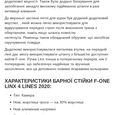
додаткової міцності. Також було додано блокування для
запобігання занадто високому підійманню штанги в разі
активації ковзання.
До верхньої частини петлі для курки був доданий додатковий
вертлюг, , який можна легко використовувати для
відкручування передніх строп після виконання трюка з
обертанням, навіть якщо штанга повністю
натягнута. Ремінець також обладнаний обручем, що запобігає
скручуванню повідця.
Додатково використовувалася металева втулка. на передній
лінії дає змогу використовувати штангу з більшістю доступних
кайтів F-one. Ручка Linx тонша в поперечному перерізі, ніж її
попередник, що забезпечує надійніше та зручніше
захоплення, все це доповнено новими яскравими кольорами.
ХАРАКТЕРИСТИКИ БАРНОЇ СТІЙКИ F-ONE
LINX 4 LINES 2020:
Тип: Камера
Нові, жорсткіші троси — на 30% жорсткіші
Нові алюмінієві напрямні