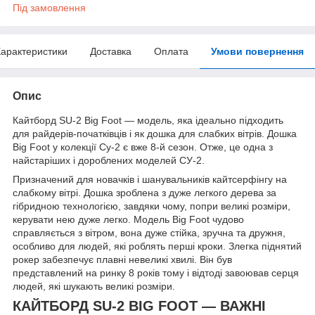
Під замовлення
арактеристики
Доставка
Оплата
Умови повернення
Опис
Кайтборд SU-2 Big Foot — модель, яка ідеально підходить
для райдерів-початківців і як дошка для слабких вітрів. Дошка
Big Foot у колекції Су-2 є вже 8-й сезон. Отже, це одна з
найстаріших і дороблених моделей СУ-2.
Призначений для новачків і шанувальників кайтсерфінгу на
слабкому вітрі. Дошка зроблена з дуже легкого дерева за
гібридною технологією, завдяки чому, попри великі розміри,
керувати нею дуже легко. Модель Big Foot чудово
справляється з вітром, вона дуже стійка, зручна та дружня,
особливо для людей, які роблять перші кроки. Злегка піднятий
рокер забезпечує плавні невеликі хвилі. Він був
представлений на ринку 8 років тому і відтоді завоював серця
людей, які шукають великі розміри.
КАЙТБОРД SU-2 BIG FOOT — ВАЖНІ