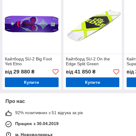
Кайтборд SU-2 Big Foot
Кайтборд SU-2 On the
Кайт
Yeti Etno
Edge Split Green
Supe
29 880
41 850
від
₴
від
₴
від
Купити
Купити
Про нас
92% позитивних з 51 відгука за рік
Працює з 30.04.2019
м. Нововолинськ