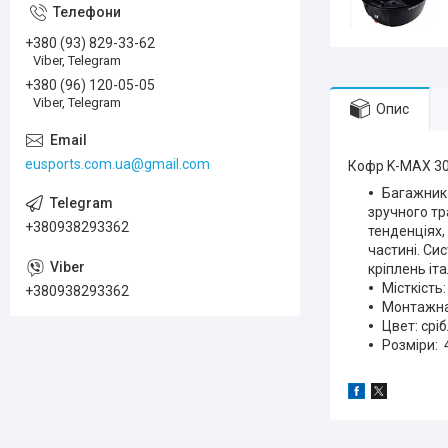
+380 (93) 829-33-62
Viber, Telegram
+380 (96) 120-05-05
Viber, Telegram
Опис
eusports.com.ua@gmail.com
Кофр K-MAX 30 
Багажник
зручного тр
+380938293362
тенденціях, 
частині. Си
кріплень іта
Місткість:
+380938293362
Монтажна 
Цвет: срі
Розміри: 4