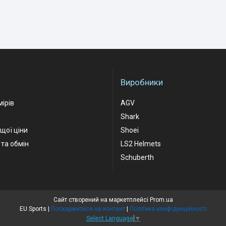
Виробники
мірів
AGV
Shark
ащої ціни
Shoei
та обмін
LS2 Helmets
Schuberth
Сайт створений на маркетплейсі
Prom.ua
EU Sports |
Поскаржитися на контент
|
Політика конфіденційності
Select Language
▼