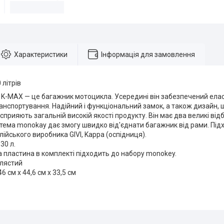
Характеристики
Інформація для замовлення
літрів
 K-MAX — це багажник мотоцикла. Усередині він забезпечений ел
анспортування. Надійний і функціональний замок, а також дизайн, 
сприяють загальній високій якості продукту. Він має два великі відб
стема monokay дає змогу швидко від'єднати багажник від рами. Під
лійського виробника GIVI, Kappa (оспідниця).
 30 л.
пластина в комплекті підходить до набору monokey.
блястий
6 см x 44,6 см x 33,5 см